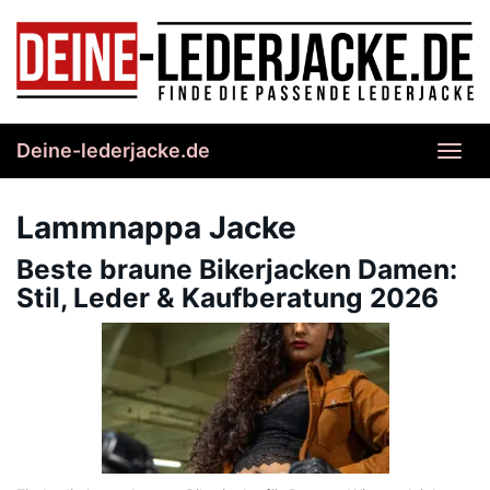
Skip
to
main
content
Deine-lederjacke.de
Toggl
navig
Lammnappa Jacke
Beste braune Bikerjacken Damen:
Stil, Leder & Kaufberatung 2026