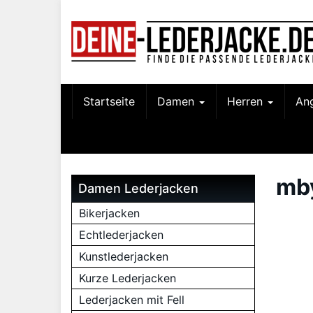
Skip
to
main
content
Startseite
Damen
Herren
An
mb
Damen Lederjacken
Bikerjacken
Echtlederjacken
Kunstlederjacken
Kurze Lederjacken
Lederjacken mit Fell