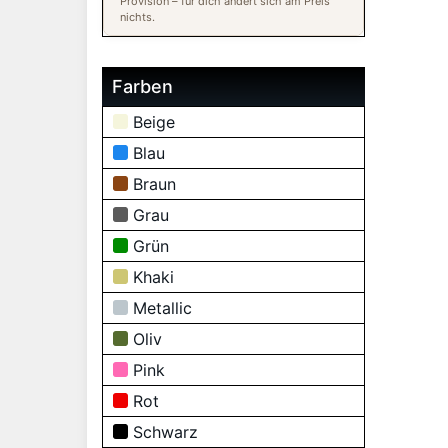
Provision – für dich ändert sich am Preis
nichts.
Farben
Beige
Blau
Braun
Grau
Grün
Khaki
Metallic
Oliv
Pink
Rot
Schwarz