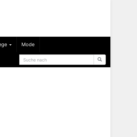
lege
Mode