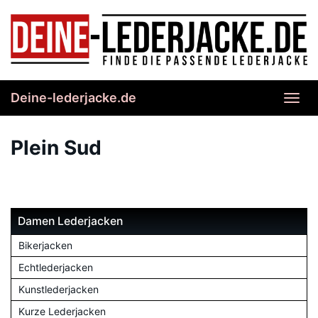
Skip
to
main
content
Deine-lederjacke.de
Toggl
navig
Plein Sud
Damen Lederjacken
Bikerjacken
Echtlederjacken
Kunstlederjacken
Kurze Lederjacken