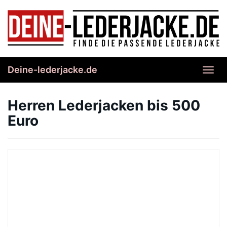
Skip
to
main
content
Deine-lederjacke.de
Toggl
navig
Herren Lederjacken bis 500
Euro