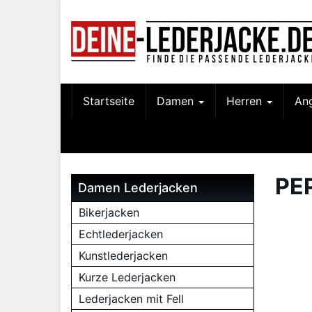
Skip
to
main
content
Startseite
Damen
Herren
An
PE
Damen Lederjacken
Bikerjacken
Echtlederjacken
Kunstlederjacken
Kurze Lederjacken
Lederjacken mit Fell