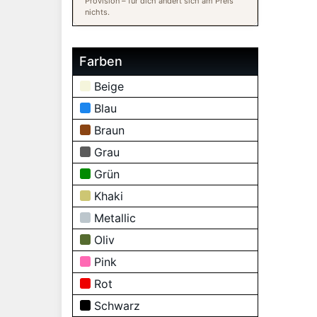
Provision – für dich ändert sich am Preis
nichts.
Farben
Beige
Blau
Braun
Grau
Grün
Khaki
Metallic
Oliv
Pink
Rot
Schwarz