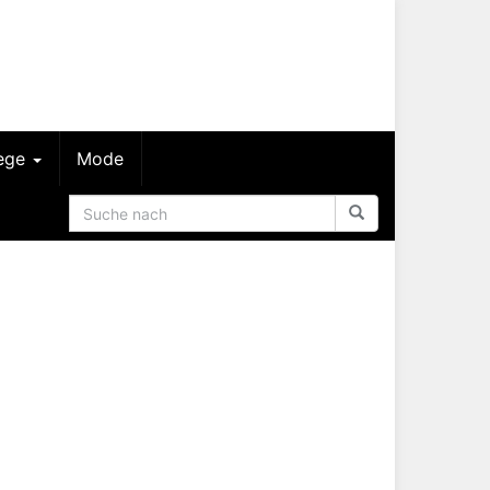
lege
Mode