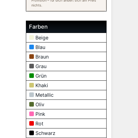
Provision – für dich ändert sich am Preis
nichts.
Farben
Beige
Blau
Braun
Grau
Grün
Khaki
Metallic
Oliv
Pink
Rot
Schwarz