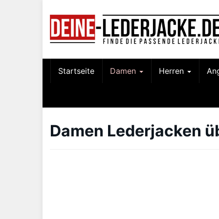
Skip
to
main
content
Startseite
Damen
Herren
An
Damen Lederjacken ü