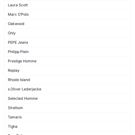
Laura Scott
Marc O’Polo
Oakwood
Only
PEPE Jeans
Philipp Plein
Prestige Homme
Replay
Rhode Island
s.Oliver Lederjacke
Selected Homme
Strellson
Tamaris
Tigha