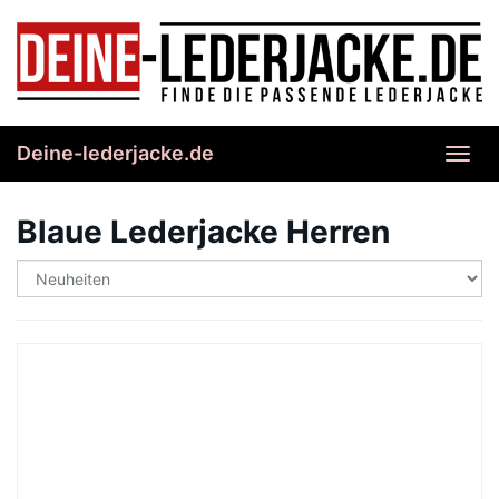
Skip
to
main
content
Deine-lederjacke.de
Toggl
navig
Blaue Lederjacke Herren