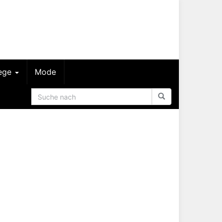
lege
Mode