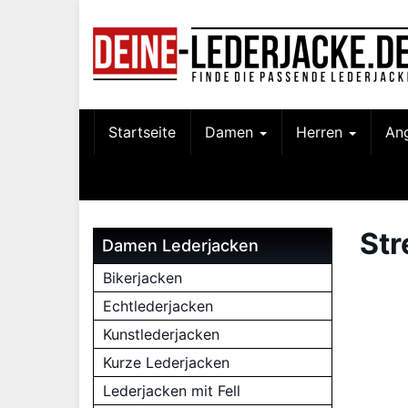
Skip
to
main
content
Startseite
Damen
Herren
An
Str
Damen Lederjacken
Bikerjacken
Echtlederjacken
Kunstlederjacken
Kurze Lederjacken
Lederjacken mit Fell