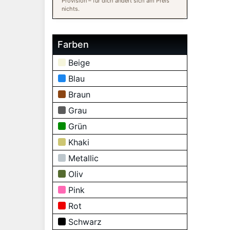
Provision – für dich ändert sich am Preis
nichts.
Farben
Beige
Blau
Braun
Grau
Grün
Khaki
Metallic
Oliv
Pink
Rot
Schwarz