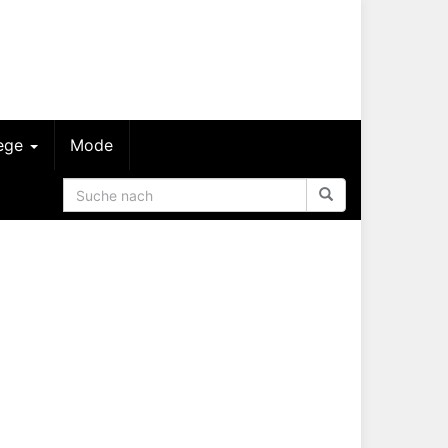
lege
Mode