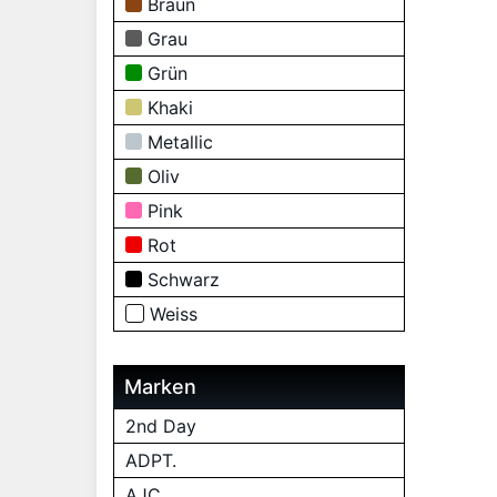
Braun
Grau
Grün
Khaki
Metallic
Oliv
Pink
Rot
Schwarz
Weiss
Marken
2nd Day
ADPT.
AJC