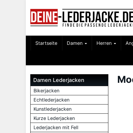
Skip
to
main
content
Startseite
Damen
Herren
An
Mo
Damen Lederjacken
Bikerjacken
Echtlederjacken
Kunstlederjacken
Kurze Lederjacken
Lederjacken mit Fell