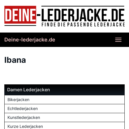
Skip
to
main
content
Deine-lederjacke.de
Toggl
navig
Ibana
Damen Lederjacken
Bikerjacken
Echtlederjacken
Kunstlederjacken
Kurze Lederjacken