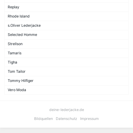
Replay
Rhode Island
s.Oliver Lederjacke
Selected Homme
Strellson
Tamaris
Tigha
Tom Tailor
Tommy Hilfiger
Vero Moda
deine-lederjacke.de
Bildquellen
Datenschutz
Impressum