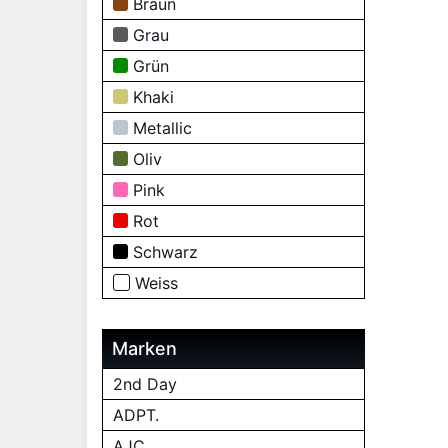
Braun
Grau
Grün
Khaki
Metallic
Oliv
Pink
Rot
Schwarz
Weiss
Marken
2nd Day
ADPT.
AJC