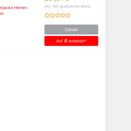
inkl. 19% gesetzlicher MwSt.
erjacke Herren
,
en
Details
Auf
ansehen*