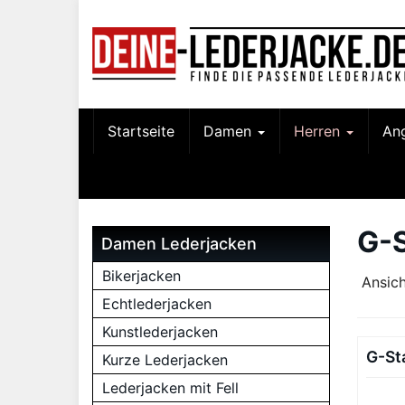
Skip
to
main
content
Startseite
Damen
Herren
An
G-
Damen Lederjacken
Bikerjacken
Ansich
Echtlederjacken
Kunstlederjacken
G-St
Kurze Lederjacken
Lederjacken mit Fell