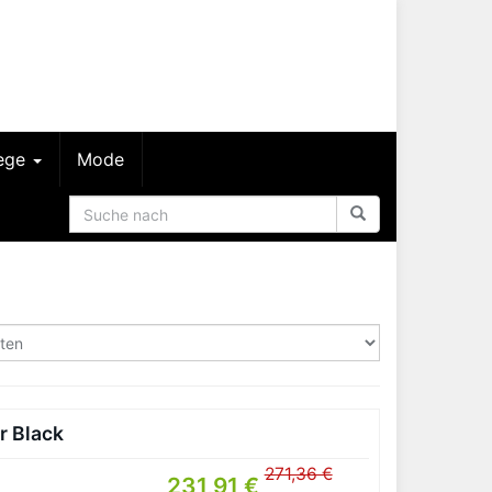
lege
Mode
r Black
271,36 €
231,91 €