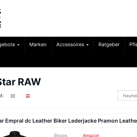
gebote
Marken
Accessoires
Ratgeber
Pf
Star RAW
t:
ar Empral dc Leather Biker Lederjacke Pramon Leathe
Shops
Amazon