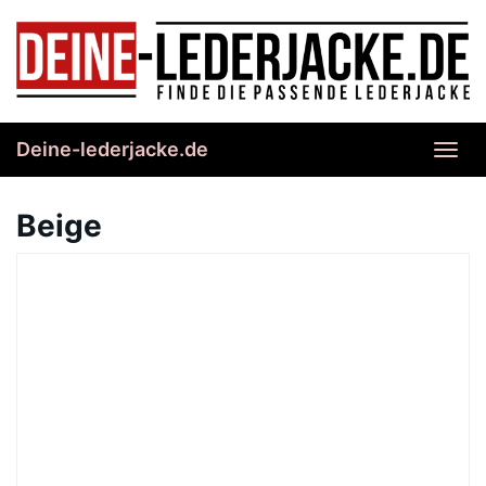
Skip
to
main
content
Deine-lederjacke.de
Toggl
navig
Beige