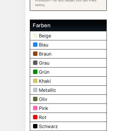
Provision – für dich ändert sich am Preis
nichts.
Farben
Beige
Blau
Braun
Grau
Grün
Khaki
Metallic
Oliv
Pink
Rot
Schwarz