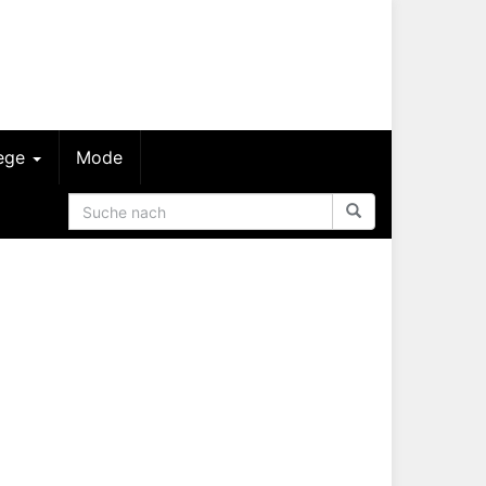
lege
Mode