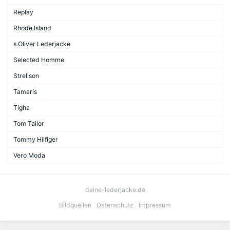
Replay
Rhode Island
s.Oliver Lederjacke
Selected Homme
Strellson
Tamaris
Tigha
Tom Tailor
Tommy Hilfiger
Vero Moda
deine-lederjacke.de
Bildquellen
Datenschutz
Impressum