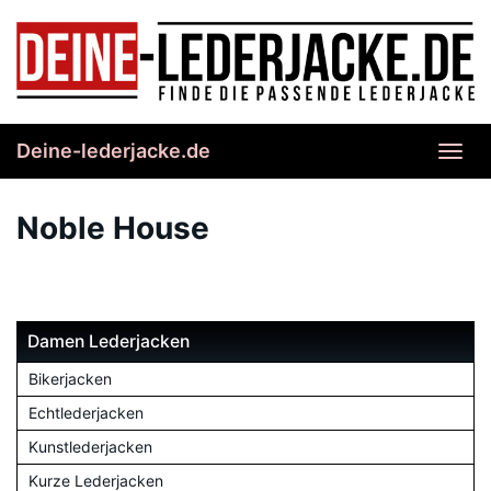
Skip
to
main
content
Deine-lederjacke.de
Toggl
navig
Noble House
Damen Lederjacken
Bikerjacken
Echtlederjacken
Kunstlederjacken
Kurze Lederjacken