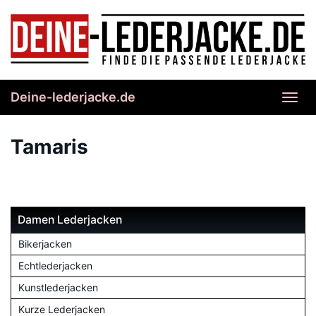
Skip
to
main
content
Deine-lederjacke.de
Toggl
navig
Tamaris
Damen Lederjacken
Bikerjacken
Echtlederjacken
Kunstlederjacken
Kurze Lederjacken