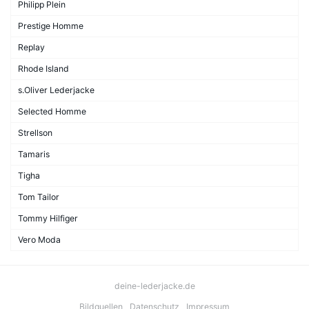
Philipp Plein
Prestige Homme
Replay
Rhode Island
s.Oliver Lederjacke
Selected Homme
Strellson
Tamaris
Tigha
Tom Tailor
Tommy Hilfiger
Vero Moda
deine-lederjacke.de
Bildquellen
Datenschutz
Impressum