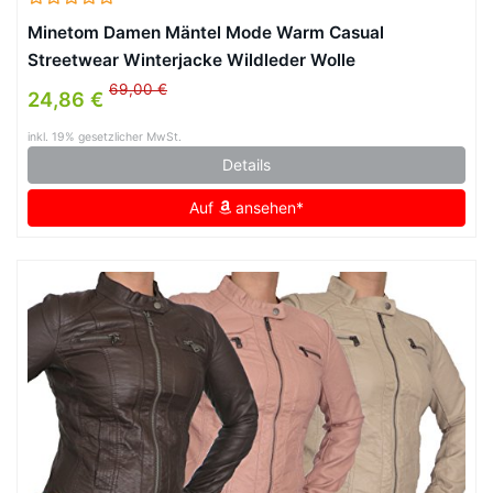
Minetom Damen Mäntel Mode Warm Casual
Streetwear Winterjacke Wildleder Wolle
Motorradjacke Fleece Outwear Jacke Parka Mit
69,00 €
24,86 €
Taschen
inkl. 19% gesetzlicher MwSt.
Details
Auf
ansehen*