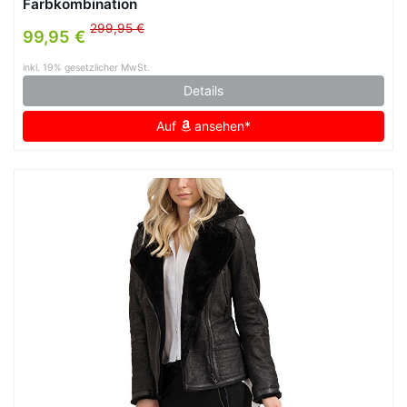
Farbkombination
299,95 €
99,95 €
inkl. 19% gesetzlicher MwSt.
Details
Auf
ansehen*