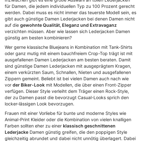
für Damen, die jedem individuellen Typ zu 100 Prozent gerecht
werden. Dabei muss es nicht immer das teuerste Modell sein, es
gibt auch günstige Damen Lederjacken bei denen Damen nicht
auf die
gewohnte Qualität, Eleganz und Extravaganz
verzichten müssen. Aber wie lassen sich Lederjacken Damen
günstig am besten kombinieren?
Wer gerne klassische Bluejeans in Kombination mit Tank-Shirts
oder ganz mutig mit einem bauchfreiem Crop-Top trägt ist mit
ausgefallenen Damen Lederjacken am besten beraten. Damit
sind günstige Damen Lederjacken mit ausgeprägtem Kragen,
einem verkürzten Saum, Schnallen, Nieten und ausgefallenen
Zippern gemeint. Beliebt ist bei vielen Damen auch nach wie
vor
der Biker-Look
mit Modellen, die über einen Front-Zipper
verfügen. Dieser Style verleiht dem Träger einen Rock-Style,
der zu Damen passt die bevorzugt Casual-Looks sprich den
locker-lässigen Look bevorzugen.
Frauen mit einer Vorliebe für bunte und moderne Styles wie
Animal-Print Kleider oder die Kombination von vielen knalligen
Farben sollten eher zu einer
klassisch geschnittenen
Lederjacke
Damen günstig greifen, die den poppigen Style
gleichzeitig abrundet und dabei nicht unnötig überlagert. Dabei