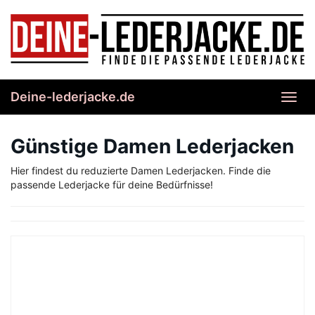
Skip
to
main
content
Deine-lederjacke.de
Toggl
navig
Günstige Damen Lederjacken
Hier findest du reduzierte Damen Lederjacken. Finde die
passende Lederjacke für deine Bedürfnisse!