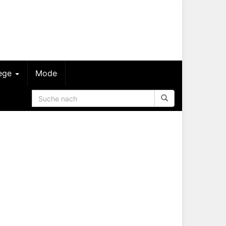
lege
Mode