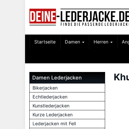
Skip
to
main
content
Startseite
Damen
Herren
An
Kh
Damen Lederjacken
Bikerjacken
Echtlederjacken
Kunstlederjacken
Kurze Lederjacken
Lederjacken mit Fell