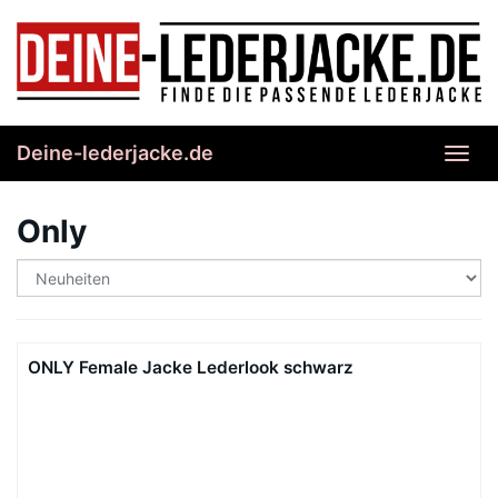
Skip
to
main
content
Deine-lederjacke.de
Toggl
navig
Only
ONLY Female Jacke Lederlook schwarz