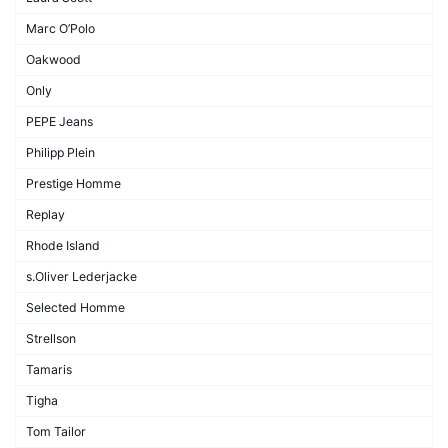
Marc O’Polo
Oakwood
Only
PEPE Jeans
Philipp Plein
Prestige Homme
Replay
Rhode Island
s.Oliver Lederjacke
Selected Homme
Strellson
Tamaris
Tigha
Tom Tailor