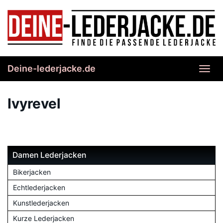
Skip
to
main
content
Deine-lederjacke.de
Toggl
navig
Ivyrevel
Damen Lederjacken
Bikerjacken
Echtlederjacken
Kunstlederjacken
Kurze Lederjacken