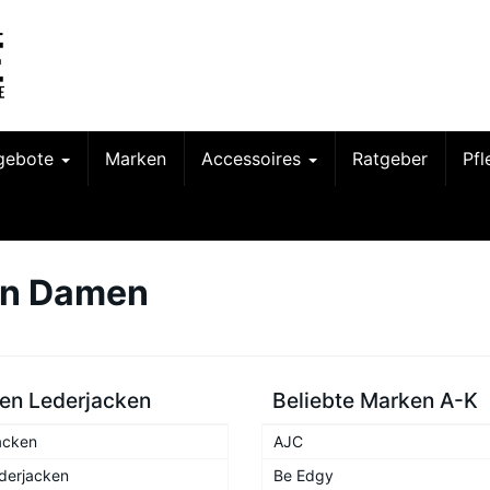
gebote
Marken
Accessoires
Ratgeber
Pf
en Damen
n Lederjacken
Beliebte Marken A-K
acken
AJC
derjacken
Be Edgy