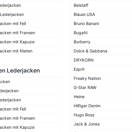
ederjacken
Belstaff
 Lederjacken
Blauer.USA
acken mit Fell
Bruno Banani
acken mit Fransen
Bugatti
jacken mit Kapuze
Burberry
acken mit Nieten
Dolce & Gabbana
DRYKORN
Esprit
en Lederjacken
Freaky Nation
acken
G-Star RAW
derjacken
Heine
ederjacken
Hilfiger Denim
acken mit Fell
Hugo Boss
acken mit Fransen
Jack & Jones
jacken mit Kapuze