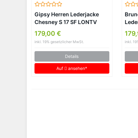
Gipsy Herren Lederjacke
Brun
Chesney S 17 SF LONTV
Lede
antrazit (XXL)
Lam
179,00 €
179,
inkl. 19% gesetzlicher MwSt.
inkl. 1
Details
Auf
ansehen*