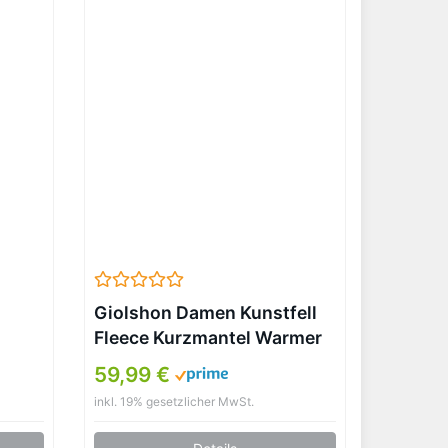
Giolshon Damen Kunstfell
Fleece Kurzmantel Warmer
Flauschiger Herbstmantel
59,99 €
Zottelige Modische Weiche
inkl. 19% gesetzlicher MwSt.
Oberbekleidung 3671
Schwarz L