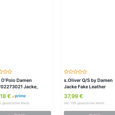
 O’Polo Damen
s.Oliver Q/S by Damen
02273021 Jacke,
Jacke Fake Leather
arz (Black 990),
GREY/BLACK M
,18 €
37,99 €
tellergröße: 42)
9% gesetzlicher MwSt.
inkl. 19% gesetzlicher MwSt.