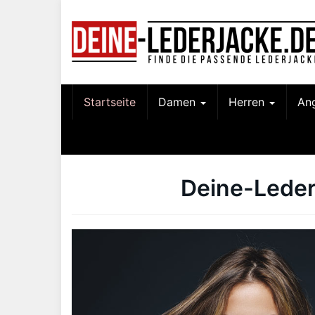
Skip
to
main
content
Startseite
Damen
Herren
An
Deine-Leder