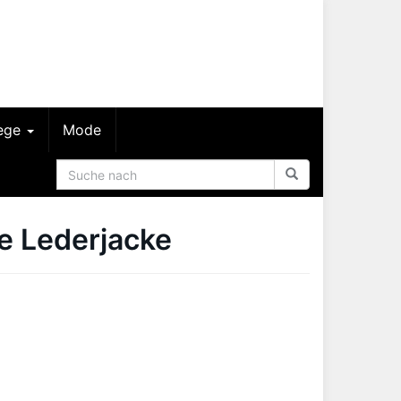
lege
Mode
e Lederjacke