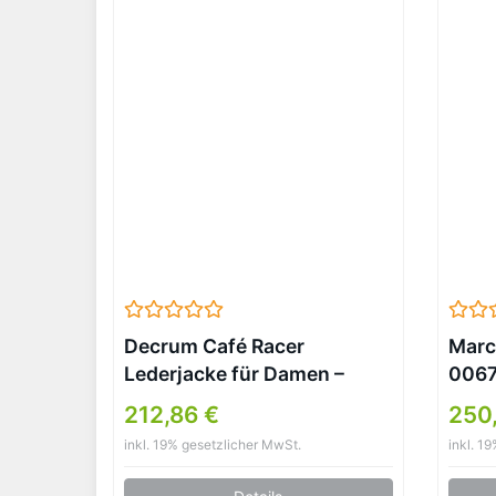
Decrum Café Racer
Marc
Lederjacke für Damen –
0067
Lammleder, Schwarz
Schw
212,86 €
250
(Hers
inkl. 19% gesetzlicher MwSt.
inkl. 1