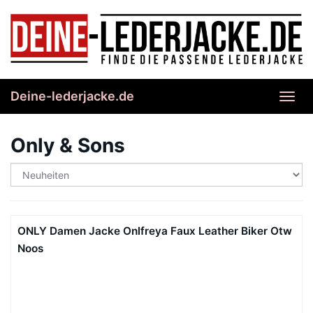
Skip
to
main
content
Deine-lederjacke.de
Toggl
navig
Only & Sons
ONLY Damen Jacke Onlfreya Faux Leather Biker Otw
Noos