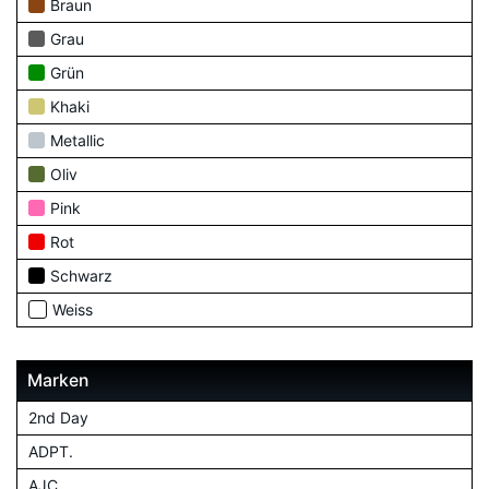
Braun
Grau
Grün
Khaki
Metallic
Oliv
Pink
Rot
Schwarz
Weiss
Marken
2nd Day
ADPT.
AJC