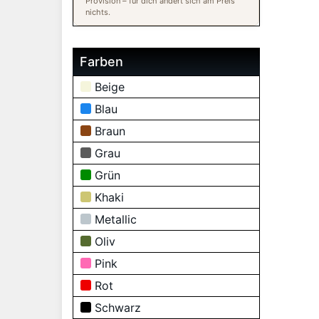
Provision – für dich ändert sich am Preis
nichts.
Farben
Beige
Blau
Braun
Grau
Grün
Khaki
Metallic
Oliv
Pink
Rot
Schwarz