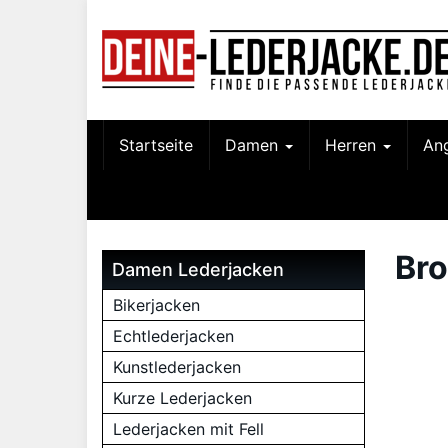
Skip
to
main
content
Startseite
Damen
Herren
An
Br
Damen Lederjacken
Bikerjacken
Echtlederjacken
Kunstlederjacken
Kurze Lederjacken
Lederjacken mit Fell