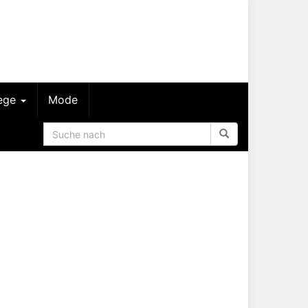
lege
Mode