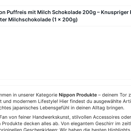
on Puffreis mit Milch Schokolade 200g – Knuspriger P
ster Milchschokolade (1 x 200g)
mmen in unserer Kategorie
Nippon Produkte
– deinem Tor zu
t und modernem Lifestyle! Hier findest du ausgewählte Artik
chtes japanisches Lebensgefühl in deinen Alltag bringen.
an von feiner Handwerkskunst, stilvollen Accessoires oder 
 Produkte decken alles ab. Von elegantem Geschirr im zeitl
 originellen Geschenkideen: Wir haben die besten Highlight