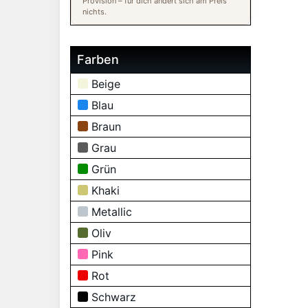
Provision – für dich ändert sich am Preis
nichts.
Farben
Beige
Blau
Braun
Grau
Grün
Khaki
Metallic
Oliv
Pink
Rot
Schwarz