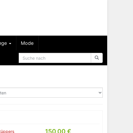
lege
Mode
150,00 €
Cüppers