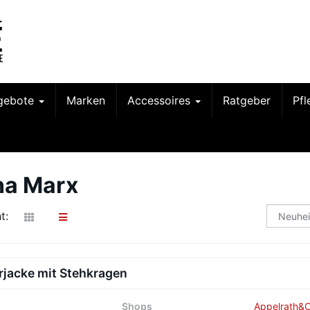
gebote
Marken
Accessoires
Ratgeber
Pf
na Marx
t:
rjacke mit Stehkragen
Shops
Appelrath&