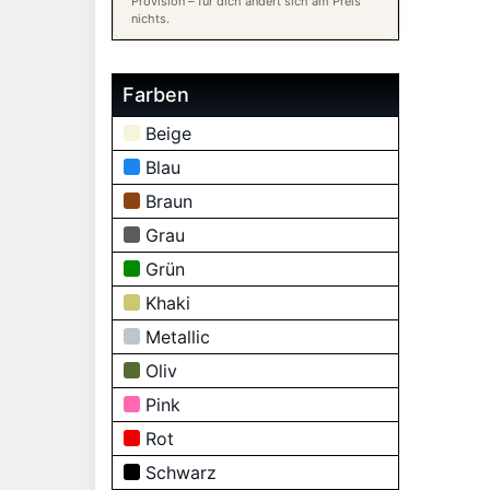
Provision – für dich ändert sich am Preis
nichts.
Farben
Beige
Blau
Braun
Grau
Grün
Khaki
Metallic
Oliv
Pink
Rot
Schwarz