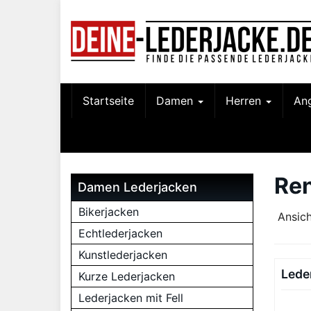
Skip
to
main
content
Startseite
Damen
Herren
An
Re
Damen Lederjacken
Bikerjacken
Ansich
Echtlederjacken
Kunstlederjacken
Lede
Kurze Lederjacken
Lederjacken mit Fell