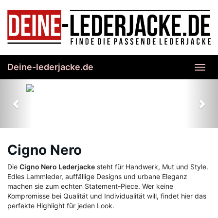
Skip
to
main
content
Deine-lederjacke.de
Toggl
navig
Previous
Nex
Cigno Nero
Die
Cigno Nero Lederjacke
steht für Handwerk, Mut und Style.
Edles Lammleder, auffällige Designs und urbane Eleganz
machen sie zum echten Statement-Piece. Wer keine
Kompromisse bei Qualität und Individualität will, findet hier das
perfekte Highlight für jeden Look.