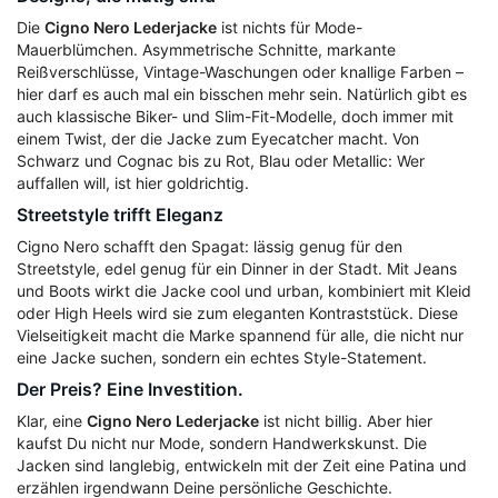
Die
Cigno Nero Lederjacke
ist nichts für Mode-
Mauerblümchen. Asymmetrische Schnitte, markante
Reißverschlüsse, Vintage-Waschungen oder knallige Farben –
hier darf es auch mal ein bisschen mehr sein. Natürlich gibt es
auch klassische Biker- und Slim-Fit-Modelle, doch immer mit
einem Twist, der die Jacke zum Eyecatcher macht. Von
Schwarz und Cognac bis zu Rot, Blau oder Metallic: Wer
auffallen will, ist hier goldrichtig.
Streetstyle trifft Eleganz
Cigno Nero schafft den Spagat: lässig genug für den
Streetstyle, edel genug für ein Dinner in der Stadt. Mit Jeans
und Boots wirkt die Jacke cool und urban, kombiniert mit Kleid
oder High Heels wird sie zum eleganten Kontraststück. Diese
Vielseitigkeit macht die Marke spannend für alle, die nicht nur
eine Jacke suchen, sondern ein echtes Style-Statement.
Der Preis? Eine Investition.
Klar, eine
Cigno Nero Lederjacke
ist nicht billig. Aber hier
kaufst Du nicht nur Mode, sondern Handwerkskunst. Die
Jacken sind langlebig, entwickeln mit der Zeit eine Patina und
erzählen irgendwann Deine persönliche Geschichte.