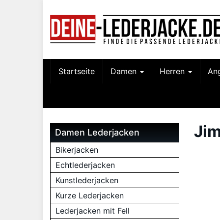
Skip
to
main
content
Startseite
Damen
Herren
An
Ji
Damen Lederjacken
Bikerjacken
Echtlederjacken
Kunstlederjacken
Kurze Lederjacken
Lederjacken mit Fell