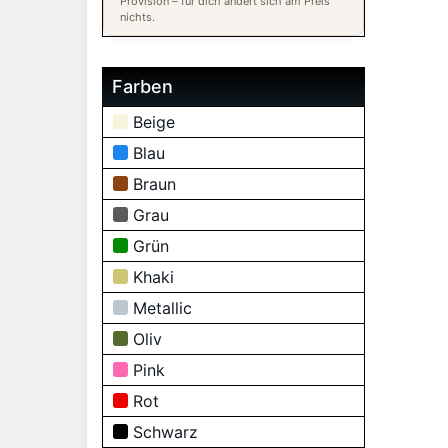
Provision – für dich ändert sich am Preis
nichts.
Farben
Beige
Blau
Braun
Grau
Grün
Khaki
Metallic
Oliv
Pink
Rot
Schwarz