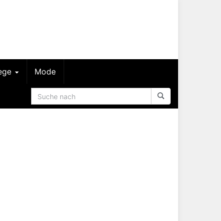
lege
Mode