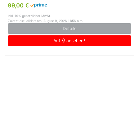
Jahreszeiten mit herausnehmbarem Thermofutter,
99,00 €
Schwarz/Gelb, 3XL
inkl. 19% gesetzlicher MwSt.
Zuletzt aktualisiert am: August 9, 2026 11:56 a.m.
Details
Auf
ansehen*