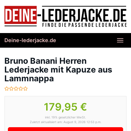
Skip
to
main
content
Deine-lederjacke.de
Toggl
navig
Bruno Banani Herren
Lederjacke mit Kapuze aus
Lammnappa
179,95 €
inkl. 19% gesetzlicher MwSt.
Zuletzt aktualisiert am: August 9, 2026 12:53 p.m.