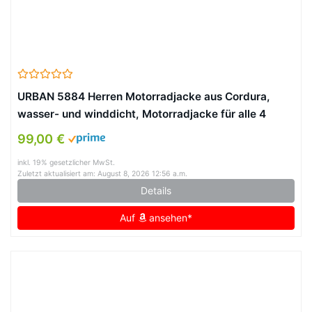
URBAN 5884 Herren Motorradjacke aus Cordura,
wasser- und winddicht, Motorradjacke für alle 4
Jahreszeiten mit herausnehmbarem Thermofutter,
99,00 €
Schwarz/Gelb, 3XL
inkl. 19% gesetzlicher MwSt.
Zuletzt aktualisiert am: August 8, 2026 12:56 a.m.
Details
Auf
ansehen*