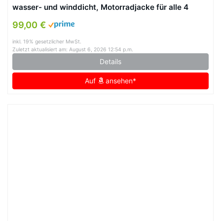
wasser- und winddicht, Motorradjacke für alle 4
Jahreszeiten mit herausnehmbarem Thermofutter,
99,00 €
Schwarz/Gelb, 3XL
inkl. 19% gesetzlicher MwSt.
Zuletzt aktualisiert am: August 6, 2026 12:54 p.m.
Details
Auf
ansehen*