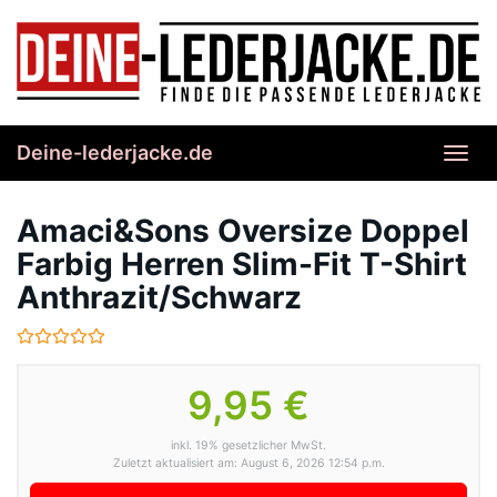
Skip
to
main
content
Deine-lederjacke.de
Toggl
navig
Amaci&Sons Oversize Doppel
Farbig Herren Slim-Fit T-Shirt
Anthrazit/Schwarz
9,95 €
inkl. 19% gesetzlicher MwSt.
Zuletzt aktualisiert am: August 6, 2026 12:54 p.m.