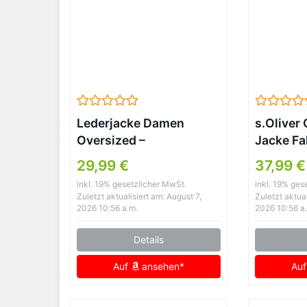
Lederjacke Damen
s.Oliver
Oversized –
Jacke Fa
Motorradjacke
GREY/B
29,99 €
37,99 €
Lederoptik
inkl. 19% gesetzlicher MwSt.
inkl. 19% ges
Softshelljacke
Zuletzt aktualisiert am: August 7,
Zuletzt aktual
Winddicht
2026 10:56 a.m.
2026 10:56 a
Übergangsjacke
Details
Reverskragen
Sweatjacke Hip Hop
Auf
ansehen*
Au
Bikejacke Festlich
Damenjacken Aesthetic