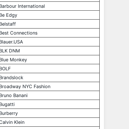
Barbour International
Be Edgy
Belstaff
Best Connections
Blauer.USA
BLK DNM
Blue Monkey
BOLF
Brandslock
Broadway NYC Fashion
Bruno Banani
Bugatti
Burberry
Calvin Klein