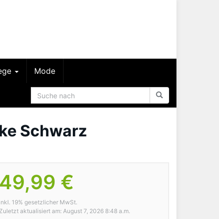
lege
Mode
cke Schwarz
49,99 €
inkl. 19% gesetzlicher MwSt.
Zuletzt aktualisiert am: August 7, 2026 8:48 a.m.