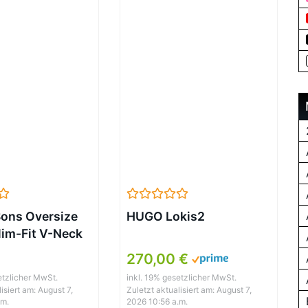
ons Oversize
HUGO Lokis2
lim-Fit V-Neck
Schwarz
270,00 €
etzlicher MwSt.
inkl. 19% gesetzlicher MwSt.
isiert am: August 7,
Zuletzt aktualisiert am: August 7,
.m.
2026 10:56 a.m.