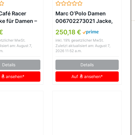
Café Racer
Marc O’Polo Damen
ke für Damen –
006702273021 Jacke,
er, Schwarz
Schwarz (Black 990),
€
250,18 €
(Herstellergröße: 42)
etzlicher MwSt.
inkl. 19% gesetzlicher MwSt.
isiert am: August 7,
Zuletzt aktualisiert am: August 7,
m.
2026 11:52 a.m.
Details
Details
f
ansehen*
Auf
ansehen*