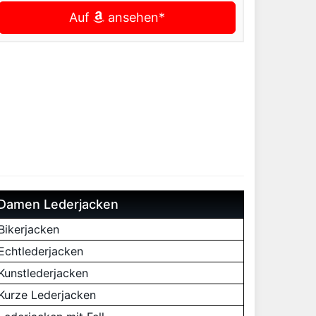
Auf
ansehen*
Damen Lederjacken
Bikerjacken
Echtlederjacken
Kunstlederjacken
Kurze Lederjacken