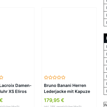
Lacroix Damen-
Bruno Banani Herren
hr XS Eliros
Lederjacke mit Kapuze
uarz Leder
aus Lammnappa
 €
179,95 €
SS001-310
W
etzlicher MwSt.
inkl. 19% gesetzlicher MwSt.