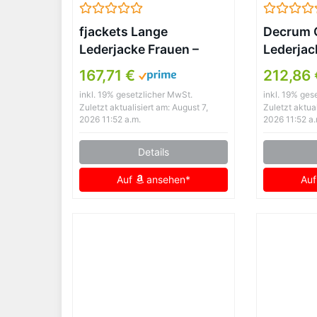
fjackets Lange
Decrum 
Lederjacke Frauen –
Lederjac
Echtes Lammfell Leder
Lammled
167,71 €
212,86 
Motorradjacke & Mäntel
inkl. 19% gesetzlicher MwSt.
inkl. 19% ges
für Damen, Victoria
Zuletzt aktualisiert am: August 7,
Zuletzt aktual
Brown, L
2026 11:52 a.m.
2026 11:52 a.
Details
Auf
ansehen*
Au