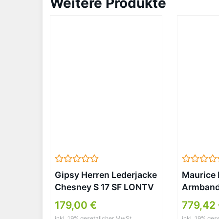
Weitere Produkte
Gipsy Herren Lederjacke
Maurice 
Chesney S 17 SF LONTV
Armbandu
antrazit (XXL)
Analog Q
179,00 €
779,42
EL1084-
inkl. 19% gesetzlicher MwSt.
inkl. 19% ges