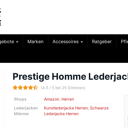
gebote
Marken
Accessoires
Ratgeber
Pf
Prestige Homme Lederja
(4.5 / 5 bei 25 Stimmen)
Shops
Amazon
,
Herren
Lederjacken
Kunstlederjacke Herren
,
Schwarze
Männer
Lederjacke Herren