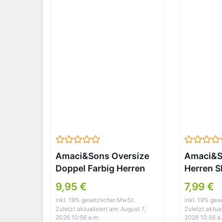
Streetwear (Black, L)
Amaci&Sons Oversize
Amaci&S
Doppel Farbig Herren
Herren S
Slim-Fit T-Shirt
T-Shirt 
9,95 €
7,99 €
Anthrazit/Schwarz
inkl. 19% gesetzlicher MwSt.
inkl. 19% ges
Zuletzt aktualisiert am: August 7,
Zuletzt aktual
2026 10:56 a.m.
2026 10:56 a