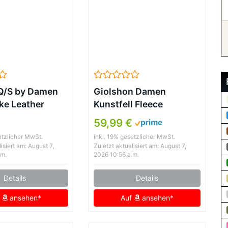
 Q/S by Damen
Giolshon Damen
ke Leather
Kunstfell Fleece
LACK M
Kurzmantel Warmer
59,99 €
Flauschiger
etzlicher MwSt.
inkl. 19% gesetzlicher MwSt.
Herbstmantel Zottelige
isiert am: August 7,
Zuletzt aktualisiert am: August 7,
Modische Weiche
.m.
2026 10:56 a.m.
Oberbekleidung 3671
Details
Details
Schwarz L
f
ansehen*
Auf
ansehen*