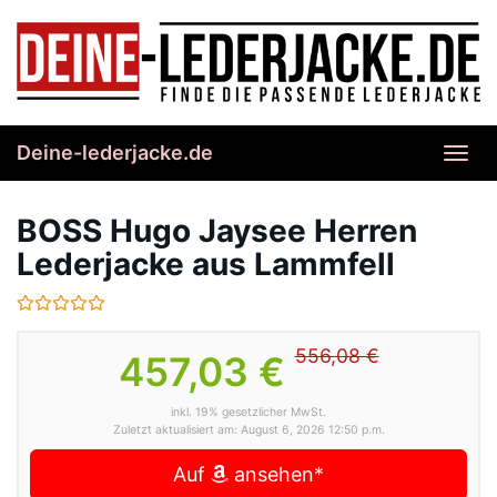
Skip
to
main
content
Deine-lederjacke.de
Toggl
navig
BOSS Hugo Jaysee Herren
Lederjacke aus Lammfell
556,08 €
457,03 €
inkl. 19% gesetzlicher MwSt.
Zuletzt aktualisiert am: August 6, 2026 12:50 p.m.
Auf
ansehen*