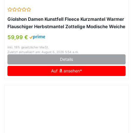
Giolshon Damen Kunstfell Fleece Kurzmantel Warmer
Flauschiger Herbstmantel Zottelige Modische Weiche
Oberbekleidung 3671 Schwarz L
59,99 €
inkl. 19% gesetzlicher MwSt.
Zuletzt aktualisiert am: August 6, 2026 5:54 a.m.
Details
Auf
ansehen*