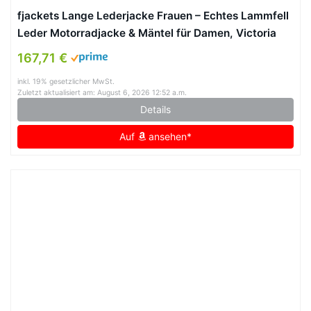
fjackets Lange Lederjacke Frauen – Echtes Lammfell
Leder Motorradjacke & Mäntel für Damen, Victoria
Brown, L
167,71 €
inkl. 19% gesetzlicher MwSt.
Zuletzt aktualisiert am: August 6, 2026 12:52 a.m.
Details
Auf
ansehen*