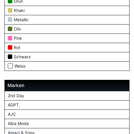
Grün
Khaki
Metallic
Oliv
Pink
Rot
Schwarz
Weiss
Marken
2nd Day
ADPT.
AJC
Alba Moda
Amaci & Sons