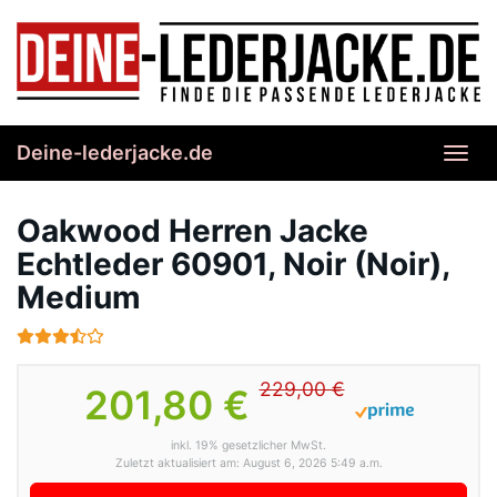
Skip
to
main
content
Deine-lederjacke.de
Toggl
navig
Oakwood Herren Jacke
Echtleder 60901, Noir (Noir),
Medium
229,00 €
201,80 €
inkl. 19% gesetzlicher MwSt.
Zuletzt aktualisiert am: August 6, 2026 5:49 a.m.