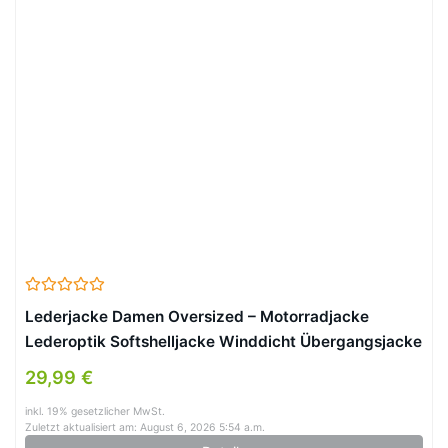
Lederjacke Damen Oversized – Motorradjacke
Lederoptik Softshelljacke Winddicht Übergangsjacke
Reverskragen Sweatjacke Hip Hop Bikejacke Festlich
29,99 €
Damenjacken Aesthetic Streetwear (Black, L)
inkl. 19% gesetzlicher MwSt.
Zuletzt aktualisiert am: August 6, 2026 5:54 a.m.