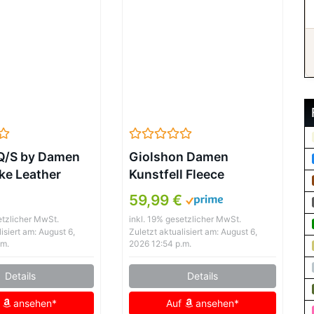
 Q/S by Damen
Giolshon Damen
ke Leather
Kunstfell Fleece
LACK M
Kurzmantel Warmer
59,99 €
Flauschiger
etzlicher MwSt.
inkl. 19% gesetzlicher MwSt.
Herbstmantel Zottelige
isiert am: August 6,
Zuletzt aktualisiert am: August 6,
Modische Weiche
.m.
2026 12:54 p.m.
Oberbekleidung 3671
Details
Details
Schwarz L
f
ansehen*
Auf
ansehen*