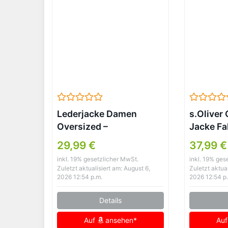
Lederjacke Damen
s.Oliver
Oversized –
Jacke Fa
Motorradjacke
GREY/B
29,99 €
37,99 €
Lederoptik
inkl. 19% gesetzlicher MwSt.
inkl. 19% ges
Softshelljacke
Zuletzt aktualisiert am: August 6,
Zuletzt aktual
Winddicht
2026 12:54 p.m.
2026 12:54 p
Übergangsjacke
Details
Reverskragen
Sweatjacke Hip Hop
Auf
ansehen*
Au