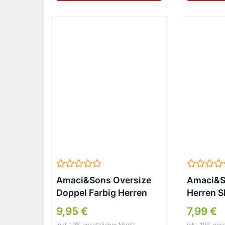
Bikejacke Festlich
Damenjacken Aesthetic
Streetwear (Black, L)
Amaci&Sons Oversize
Amaci&S
Doppel Farbig Herren
Herren S
Slim-Fit T-Shirt
T-Shirt 
9,95 €
7,99 €
Anthrazit/Schwarz
inkl. 19% gesetzlicher MwSt.
inkl. 19% ges