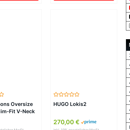
ons Oversize
HUGO Lokis2
lim-Fit V-Neck
Schwarz
270,00 €
etzlicher MwSt.
inkl. 19% gesetzlicher MwSt.