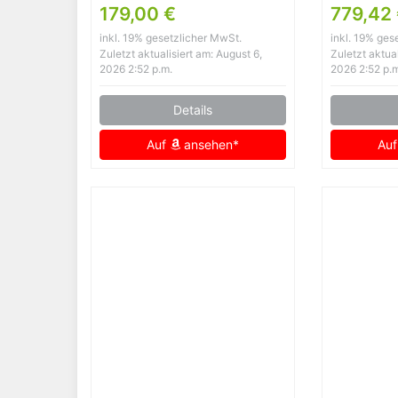
antrazit (XXL)
Analog Q
179,00 €
779,42
EL1084-
inkl. 19% gesetzlicher MwSt.
inkl. 19% ges
Zuletzt aktualisiert am: August 6,
Zuletzt aktual
2026 2:52 p.m.
2026 2:52 p.
Details
Auf
ansehen*
Au