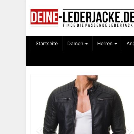
Skip
to
main
content
Startseite
Damen
Herren
An