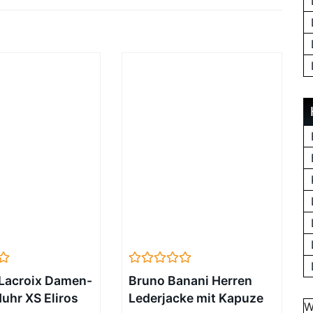
Lacroix Damen-
Bruno Banani Herren
hr XS Eliros
Lederjacke mit Kapuze
W