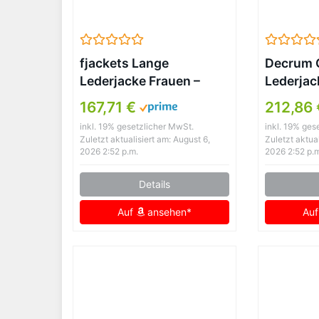
fjackets Lange
Decrum 
Lederjacke Frauen –
Lederjac
Echtes Lammfell Leder
Lammled
167,71 €
212,86 
Motorradjacke & Mäntel
inkl. 19% gesetzlicher MwSt.
inkl. 19% ges
für Damen, Victoria
Zuletzt aktualisiert am: August 6,
Zuletzt aktual
Brown, L
2026 2:52 p.m.
2026 2:52 p.
Details
Auf
ansehen*
Au