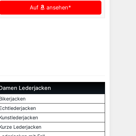
Auf
ansehen*
Damen Lederjacken
Bikerjacken
Echtlederjacken
Kunstlederjacken
Kurze Lederjacken