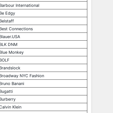
Barbour International
Be Edgy
Belstaff
Best Connections
Blauer.USA
BLK DNM
Blue Monkey
BOLF
Brandslock
Broadway NYC Fashion
Bruno Banani
Bugatti
Burberry
Calvin Klein