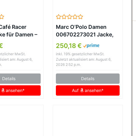
Café Racer
Marc O’Polo Damen
ke für Damen –
006702273021 Jacke,
er, Schwarz
Schwarz (Black 990),
€
250,18 €
(Herstellergröße: 42)
etzlicher MwSt.
inkl. 19% gesetzlicher MwSt.
isiert am: August 6,
Zuletzt aktualisiert am: August 6,
m.
2026 2:52 p.m.
Details
Details
f
ansehen*
Auf
ansehen*