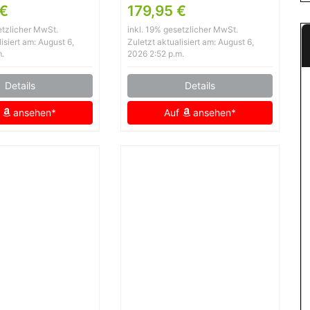
uarz Leder
aus Lammnappa
 €
179,95 €
SS001-310
etzlicher MwSt.
inkl. 19% gesetzlicher MwSt.
isiert am: August 6,
Zuletzt aktualisiert am: August 6,
m.
2026 2:52 p.m.
Details
Details
f
ansehen*
Auf
ansehen*