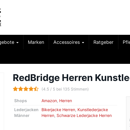
gebote
Marken
Accessoires
Ratgeber
Pf
RedBridge Herren Kunstle
(4.5 / 5 bei 135 Stimmen)
Shops
Amazon
,
Herren
Lederjacken
Bikerjacke Herren
,
Kunstlederjacke
Männer
Herren
,
Schwarze Lederjacke Herren