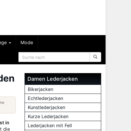
lege
Mode
 den
Damen Lederjacken
Bikerjacken
Echtlederjacken
ine
Kunstlederjacken
Kurze Lederjacken
st in
Lederjacken mit Fell
t die