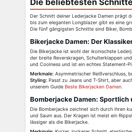
Die beliebtesten Schnitt
Der Schnitt deiner Lederjacke Damen prägt 
bis zum eleganten Longblazer gibt es eine gro
Die fünf gängigsten Schnitte sind Biker, Bomb
Bikerjacke Damen: Der Klassiker
Die Bikerjacke ist wohl der ikonischste Leder
der breite Reverskragen, Schulterklappen und 
und Coolness und ist ein echtes Statement-Pi
Merkmale:
Asymmetrischer Reißverschluss, bre
Styling:
Passt zu Jeans und T-Shirt, aber auch 
unserem Guide
Beste Bikerjacken Damen
.
Bomberjacke Damen: Sportlich
Die Bomberjacke zeichnet sich durch ihren ku
und Saum aus. Der Kragen ist meist ein Rippst
lässiger als die Bikerjacke.
Merkmale:
Kurzer, lockerer Schnitt, elastisc