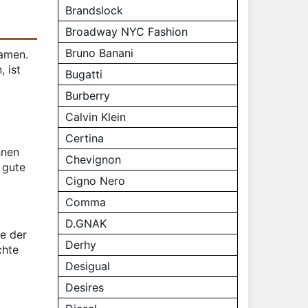
Brandslock
Broadway NYC Fashion
Bruno Banani
Damen.
 ist
Bugatti
Burberry
Calvin Klein
Certina
nnen
Chevignon
 gute
Cigno Nero
Comma
D.GNAK
te der
Derhy
chte
Desigual
Desires