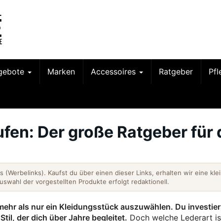
gebote
Marken
Accessoires
Ratgeber
Pf
fen: Der große Ratgeber für
nks (Werbelinks). Kaufst du über einen dieser Links, erhalten wir eine kle
Auswahl der vorgestellten Produkte erfolgt redaktionell.
ehr als nur ein Kleidungsstück auszuwählen. Du investier
Stil, der dich über Jahre begleitet.
Doch welche Lederart is