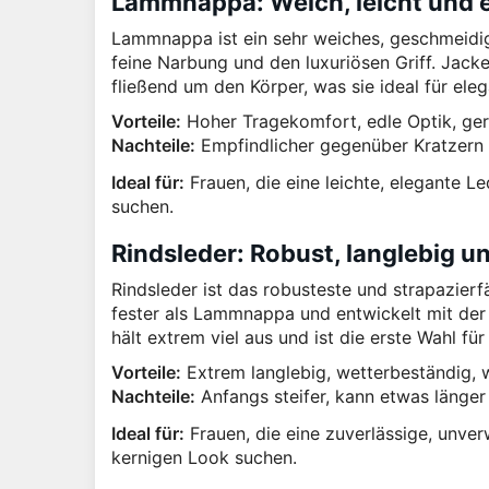
Lammnappa: Weich, leicht und 
Lammnappa ist ein sehr weiches, geschmeidig
feine Narbung und den luxuriösen Griff. Jack
fließend um den Körper, was sie ideal für ele
Vorteile:
Hoher Tragekomfort, edle Optik, ger
Nachteile:
Empfindlicher gegenüber Kratzern u
Ideal für:
Frauen, die eine leichte, elegante 
suchen.
Rindsleder: Robust, langlebig u
Rindsleder ist das robusteste und strapazierf
fester als Lammnappa und entwickelt mit der 
hält extrem viel aus und ist die erste Wahl fü
Vorteile:
Extrem langlebig, wetterbeständig, 
Nachteile:
Anfangs steifer, kann etwas länger 
Ideal für:
Frauen, die eine zuverlässige, unver
kernigen Look suchen.