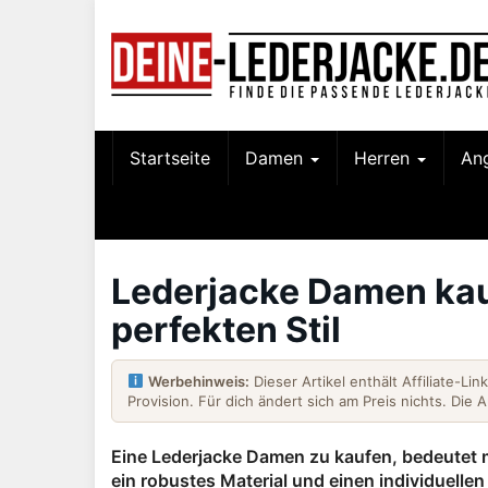
Skip
to
main
content
Startseite
Damen
Herren
An
Lederjacke Damen kau
perfekten Stil
Werbehinweis:
Dieser Artikel enthält Affiliate-Li
Provision. Für dich ändert sich am Preis nichts. Die 
Eine
Lederjacke Damen
zu kaufen, bedeutet m
ein robustes Material und einen individuellen 