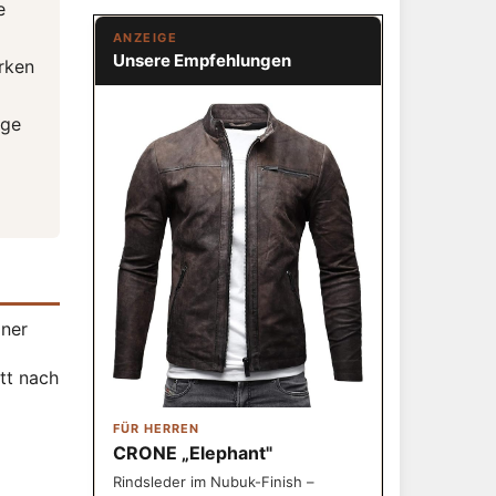
e
ANZEIGE
Unsere Empfehlungen
rken
ige
iner
tt nach
FÜR HERREN
CRONE „Elephant"
Rindsleder im Nubuk-Finish –