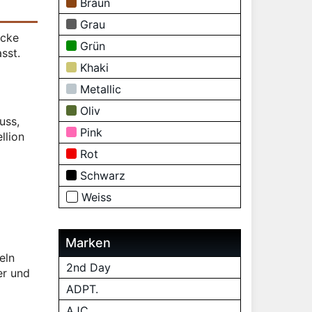
Braun
Grau
acke
Grün
sst.
Khaki
Metallic
Oliv
uss,
Pink
llion
Rot
Schwarz
Weiss
Marken
eln
2nd Day
er und
ADPT.
AJC