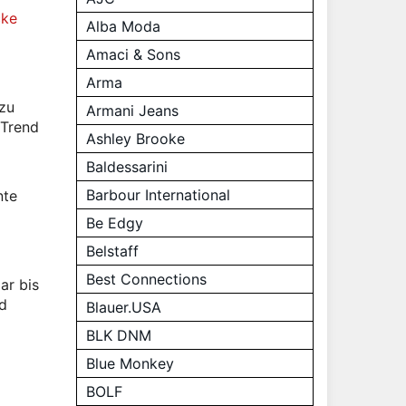
cke
Alba Moda
Amaci & Sons
Arma
 zu
Armani Jeans
 Trend
Ashley Brooke
Baldessarini
Barbour International
nte
Be Edgy
Belstaff
Best Connections
ar bis
nd
Blauer.USA
BLK DNM
Blue Monkey
BOLF