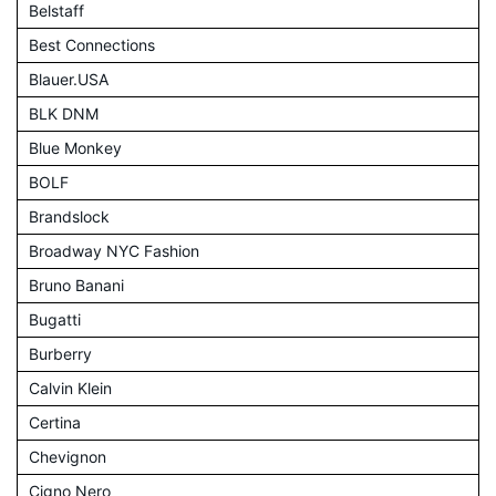
Belstaff
Best Connections
Blauer.USA
BLK DNM
Blue Monkey
BOLF
Brandslock
Broadway NYC Fashion
Bruno Banani
Bugatti
Burberry
Calvin Klein
Certina
Chevignon
Cigno Nero