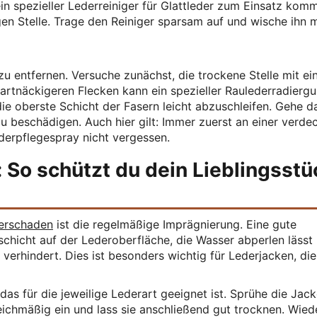
in spezieller Lederreiniger für Glattleder zum Einsatz kom
gen Stelle. Trage den Reiniger sparsam auf und wische ihn m
u entfernen. Versuche zunächst, die trockene Stelle mit ei
hartnäckigeren Flecken kann ein spezieller Raulederradierg
ie oberste Schicht der Fasern leicht abzuschleifen. Gehe d
u beschädigen. Auch hier gilt: Immer zuerst an einer verde
derpflegespray nicht vergessen.
 So schützt du dein Lieblingsstü
erschaden
ist die regelmäßige Imprägnierung. Eine gute
schicht auf der Lederoberfläche, die Wasser abperlen lässt
erhindert. Dies ist besonders wichtig für Lederjacken, die
as für die jeweilige Lederart geeignet ist. Sprühe die Jac
ichmäßig ein und lass sie anschließend gut trocknen. Wied