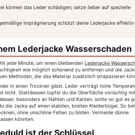
el können das Leder schädigen; setze lieber auf spezielle
gelmäßige Imprägnierung schützt deine Lederjacke effektiv
nem Lederjacke Wasserschaden
hlt jede Minute, um einen bleibenden
Lederjacke Wassersc
Feuchtigkeit wie möglich schonend zu entfernen und die Jack
iven Methoden, die das Material zusätzlich strapazieren kön
 oder in einen Trockner gibst. Leder verträgt hohe Temperat
nicht. Stattdessen tupfst du die Oberfläche vorsichtig mi
asser, besonders an Nähten und Kanten, sollte so gut es g
ie Jacke auf einen stabilen, breiten Kleiderbügel. So beh
ocknen, ohne unschöne Falten zu bilden. Vermeide dünne
rlassen könnten.
eduld ist der Schlüssel