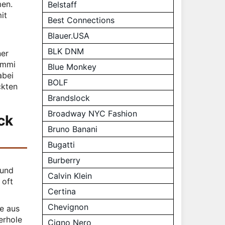
men.
Belstaff
it
Best Connections
Blauer.USA
BLK DNM
ner
ummi
Blue Monkey
abei
BOLF
ckten
Brandslock
Broadway NYC Fashion
ck
Bruno Banani
Bugatti
Burberry
 und
Calvin Klein
 oft
Certina
Chevignon
ke aus
erhole
Cigno Nero