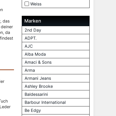
Weiss
en
Marken
, das
 deiner
2nd Day
n, da
findest
ADPT.
AJC
Alba Moda
Amaci & Sons
Arma
Armani Jeans
der
Ashley Brooke
Baldessarini
Tuch
Barbour International
 Leder
Be Edgy