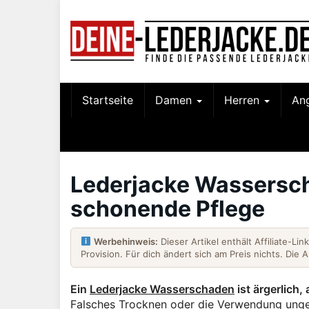
Skip
to
main
content
Startseite
Damen
Herren
An
Lederjacke Wassersch
schonende Pflege
Werbehinweis:
Dieser Artikel enthält Affiliate-Li
Provision. Für dich ändert sich am Preis nichts. Die 
Ein
Lederjacke Wasserschaden
ist ärgerlich,
Falsches Trocknen oder die Verwendung unge