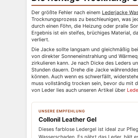
Der größte Fehler nach einem
Lederjacke Wa
Trocknungsprozess zu beschleunigen, was jedo
durch einen Föhn, die Heizung oder pralle Son
Ergebnis ist ein steifes, brüchiges Material, 
verliert.
Die Jacke sollte langsam und gleichmäßig bei
von direkter Sonneneinstrahlung und Wärmeque
zirkulieren kann. Je nach Dicke des Leders 
Stunden dauern. Drehe die Jacke währenddess
können. Auch wenn es schwerfällt, widersteh
muss vollständig trocken sein, bevor du mit 
von Leder lies auch unseren Artikel über
Lede
UNSERE EMPFEHLUNG
Collonil Leather Gel
Dieses farblose Ledergel ist ideal zur Pf
Wasserschaden. Es nährt das Leder, hält es