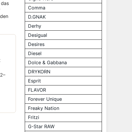
 das
Comma
r
 den
D.GNAK
Derhy
Desigual
Desires
Diesel
t
Dolce & Gabbana
DRYKORN
12–
Esprit
FLAVOR
Forever Unique
Freaky Nation
Fritzi
G-Star RAW