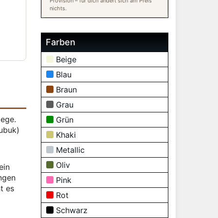
Provision – für dich ändert sich am Preis
nichts.
Farben
Beige
Blau
Braun
Grau
lege.
Grün
Nubuk)
Khaki
Metallic
Oliv
ein
ngen
Pink
t es
Rot
Schwarz