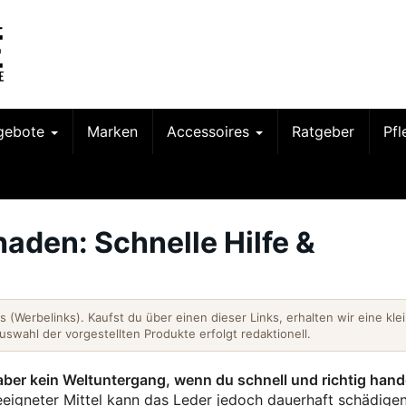
gebote
Marken
Accessoires
Ratgeber
Pf
aden: Schnelle Hilfe &
nks (Werbelinks). Kaufst du über einen dieser Links, erhalten wir eine kle
Auswahl der vorgestellten Produkte erfolgt redaktionell.
 aber kein Weltuntergang, wenn du schnell und richtig hand
eigneter Mittel kann das Leder jedoch dauerhaft schädige