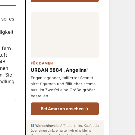
 sei es
digkeit
 fern
Luft
 48
FÜR DAMEN
knen
URBAN 5884 „Angelina"
n. Sie
Enganliegender, taillierter Schnitt –
andlung
sitzt figurnah und fällt eher schmal
aus. Im Zweifel eine Größe größer
bestellen.
Bei Amazon ansehen →
Werbehinweis:
Affiliate-Links. Kaufst du
über einen Link, erhalten wir eine kleine