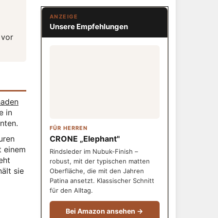
ANZEIGE
Unsere Empfehlungen
 vor
haden
e in
nten.
FÜR HERREN
uren
CRONE „Elephant"
t einem
Rindsleder im Nubuk-Finish –
eht
robust, mit der typischen matten
ält sie
Oberfläche, die mit den Jahren
Patina ansetzt. Klassischer Schnitt
für den Alltag.
Bei Amazon ansehen →