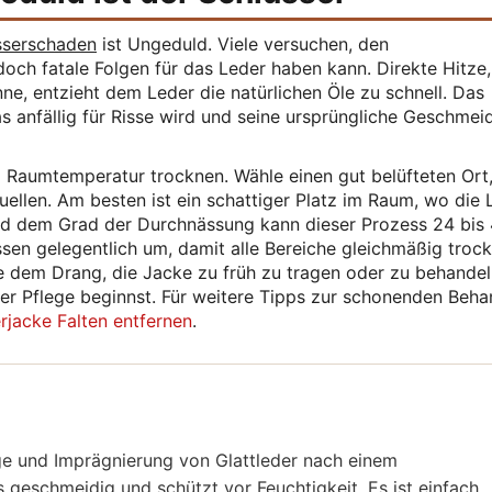
sserschaden
ist Ungeduld. Viele versuchen, den
ch fatale Folgen für das Leder haben kann. Direkte Hitze,
ne, entzieht dem Leder die natürlichen Öle zu schnell. Das
das anfällig für Risse wird und seine ursprüngliche Geschmei
 Raumtemperatur trocknen. Wähle einen gut belüfteten Ort,
llen. Am besten ist ein schattiger Platz im Raum, wo die 
und dem Grad der Durchnässung kann dieser Prozess 24 bis
en gelegentlich um, damit alle Bereiche gleichmäßig troc
e dem Drang, die Jacke zu früh zu tragen oder zu behandel
der Pflege beginnst. Für weitere Tipps zur schonenden Beh
rjacke Falten entfernen
.
lege und Imprägnierung von Glattleder nach einem
 geschmeidig und schützt vor Feuchtigkeit. Es ist einfach