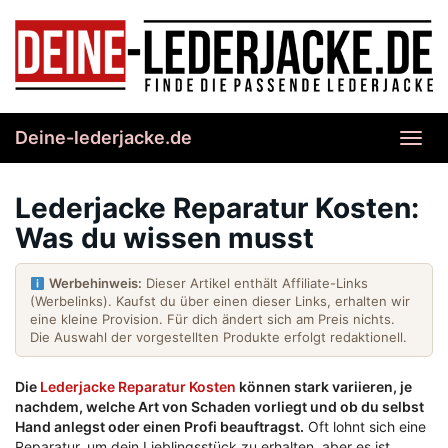
Skip
to
main
content
Deine-lederjacke.de
Toggl
navig
Lederjacke Reparatur Kosten:
Was du wissen musst
Werbehinweis:
Dieser Artikel enthält Affiliate-Links
(Werbelinks). Kaufst du über einen dieser Links, erhalten wir
eine kleine Provision. Für dich ändert sich am Preis nichts.
Die Auswahl der vorgestellten Produkte erfolgt redaktionell.
Die
Lederjacke Reparatur Kosten
können stark variieren, je
nachdem, welche Art von Schaden vorliegt und ob du selbst
Hand anlegst oder einen Profi beauftragst.
Oft lohnt sich eine
Reparatur, um dein Lieblingsstück zu erhalten, aber es ist