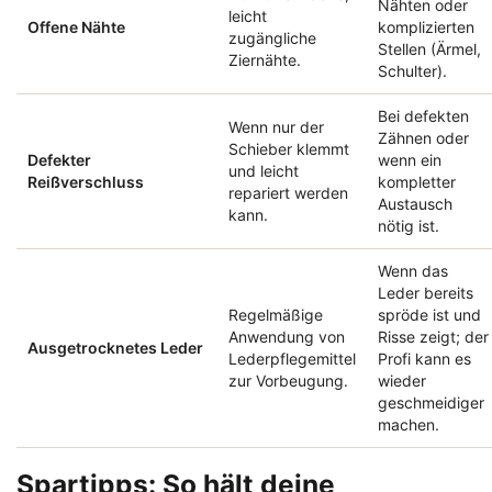
Nähten oder
leicht
Offene Nähte
komplizierten
zugängliche
Stellen (Ärmel,
Ziernähte.
Schulter).
Bei defekten
Wenn nur der
Zähnen oder
Schieber klemmt
Defekter
wenn ein
und leicht
Reißverschluss
kompletter
repariert werden
Austausch
kann.
nötig ist.
Wenn das
Leder bereits
Regelmäßige
spröde ist und
Anwendung von
Risse zeigt; der
Ausgetrocknetes Leder
Lederpflegemittel
Profi kann es
zur Vorbeugung.
wieder
geschmeidiger
machen.
Spartipps: So hält deine