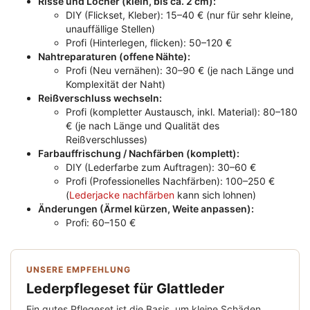
Risse und Löcher (klein, bis ca. 2 cm):
DIY (Flickset, Kleber): 15–40 € (nur für sehr kleine,
unauffällige Stellen)
Profi (Hinterlegen, flicken): 50–120 €
Nahtreparaturen (offene Nähte):
Profi (Neu vernähen): 30–90 € (je nach Länge und
Komplexität der Naht)
Reißverschluss wechseln:
Profi (kompletter Austausch, inkl. Material): 80–180
€ (je nach Länge und Qualität des
Reißverschlusses)
Farbauffrischung / Nachfärben (komplett):
DIY (Lederfarbe zum Auftragen): 30–60 €
Profi (Professionelles Nachfärben): 100–250 €
(
Lederjacke nachfärben
kann sich lohnen)
Änderungen (Ärmel kürzen, Weite anpassen):
Profi: 60–150 €
UNSERE EMPFEHLUNG
Lederpflegeset für Glattleder
Ein gutes Pflegeset ist die Basis, um kleine Schäden