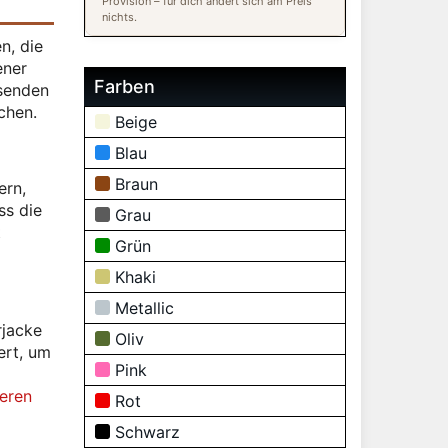
Provision – für dich ändert sich am Preis
nichts.
n, die
ener
Farben
ssenden
chen.
Beige
Blau
Braun
ern,
ss die
Grau
t
Grün
Khaki
Metallic
rjacke
Oliv
ert, um
Pink
ieren
Rot
Schwarz