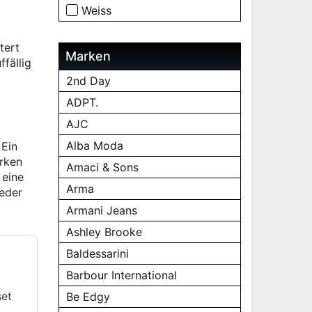
Weiss
tert
Marken
ffällig
2nd Day
ADPT.
AJC
Alba Moda
 Ein
ärken
Amaci & Sons
 eine
Arma
ieder
Armani Jeans
Ashley Brooke
Baldessarini
Barbour International
set
Be Edgy