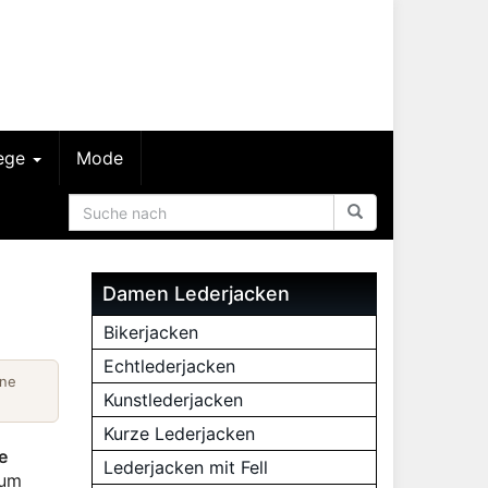
lege
Mode
Damen Lederjacken
Bikerjacken
Echtlederjacken
ine
Kunstlederjacken
Kurze Lederjacken
e
Lederjacken mit Fell
zum