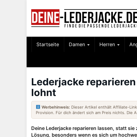
Skip
to
main
content
Startseite
Damen
Herren
An
Lederjacke reparieren
lohnt
Werbehinweis:
Dieser Artikel enthält Affiliate-Li
Provision. Für dich ändert sich am Preis nichts. Die 
Deine Lederjacke reparieren lassen, statt sie 
Lösung, besonders wenn es sich um hochwert