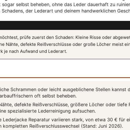
t sogar selbst beheben, ohne das Leder dauerhaft zu ruinie
s Schadens, der Lederart und deinem handwerklichen Gesch
möchtest, prüfe zuerst den Schaden: Kleine Risse oder abgewe
sene Nähte, defekte Reißverschlüsse oder große Löcher meist ei
rk je nach Aufwand und Lederart.
liche Schrammen oder leicht ausgeblichene Stellen kannst 
arbauffrischern oft selbst beheben.
Nähte, defekte Reißverschlüsse, größere Löcher oder tiefe 
eine spezialisierte Lederreinigung aufsuchen.
e Lederjacke Reparatur variieren stark, von etwa 30 € für e
en kompletten Reißverschlusswechsel (Stand: Juni 2026).