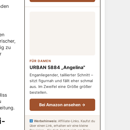
äden
en
ischer,
ig zu
r
FÜR DAMEN
URBAN 5884 „Angelina"
Enganliegender, taillierter Schnitt –
sitzt figurnah und fällt eher schmal
aus. Im Zweifel eine Größe größer
bestellen.
Riss
u
Bei Amazon ansehen →
eitung.
i-
Werbehinweis:
Affiliate-Links. Kaufst du
über einen Link, erhalten wir eine kleine