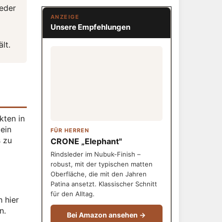
leder
ANZEIGE
Unsere Empfehlungen
lt.
kten in
dein
FÜR HERREN
s zu
CRONE „Elephant"
Rindsleder im Nubuk-Finish –
robust, mit der typischen matten
Oberfläche, die mit den Jahren
Patina ansetzt. Klassischer Schnitt
für den Alltag.
h hier
n.
Bei Amazon ansehen →