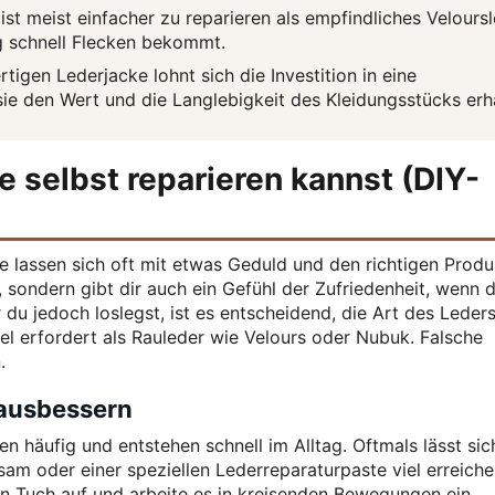
ist meist einfacher zu reparieren als empfindliches Velours
g schnell Flecken bekommt.
tigen Lederjacke lohnt sich die Investition in eine
sie den Wert und die Langlebigkeit des Kleidungsstücks erhä
 selbst reparieren kannst (DIY-
e lassen sich oft mit etwas Geduld und den richtigen Produ
 sondern gibt dir auch ein Gefühl der Zufriedenheit, wenn 
 du jedoch loslegst, ist es entscheidend, die Art des Leder
ttel erfordert als Rauleder wie Velours oder Nubuk. Falsche
.
 ausbessern
en häufig und entstehen schnell im Alltag. Oftmals lässt sic
am oder einer speziellen Lederreparaturpaste viel erreiche
 Tuch auf und arbeite es in kreisenden Bewegungen ein.