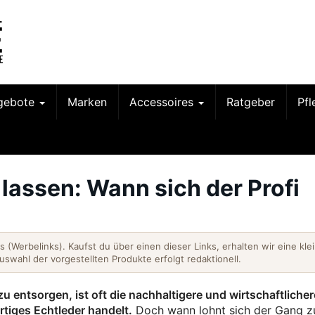
gebote
Marken
Accessoires
Ratgeber
Pf
 lassen: Wann sich der Profi
nks (Werbelinks). Kaufst du über einen dieser Links, erhalten wir eine kle
Auswahl der vorgestellten Produkte erfolgt redaktionell.
zu entsorgen, ist oft die nachhaltigere und wirtschaftlicher
iges Echtleder handelt.
Doch wann lohnt sich der Gang 