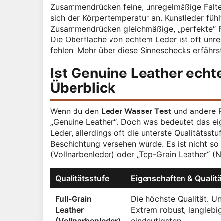
Zusammendrücken feine, unregelmäßige Falten,
sich der Körpertemperatur an. Kunstleder fühlt
Zusammendrücken gleichmäßige, „perfekte“ Fal
Die Oberfläche von echtem Leder ist oft unre
fehlen. Mehr über diese Sinneschecks erfährs
Ist Genuine Leather echt
Überblick
Wenn du den
Leder Wasser Test
und andere Pr
„Genuine Leather“. Doch was bedeutet das eige
Leder, allerdings oft die unterste Qualitätsst
Beschichtung versehen wurde. Es ist nicht so 
(Vollnarbenleder) oder „Top-Grain Leather“ (N
Qualitätsstufe
Eigenschaften & Qualitä
Full-Grain
Die höchste Qualität. U
Leather
Extrem robust, langlebi
(Vollnarbenleder)
eindeutigsten.