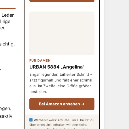
n
Leder
llige
er,
ichtig,
FÜR DAMEN
URBAN 5884 „Angelina"
r
Enganliegender, taillierter Schnitt –
sitzt figurnah und fällt eher schmal
aus. Im Zweifel eine Größe größer
bestellen.
Bei Amazon ansehen →
ogen.
saktiv
Werbehinweis:
Affiliate-Links. Kaufst du
über einen Link, erhalten wir eine kleine