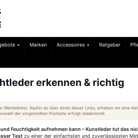
gebote
Marken
Accessoires
Ratgeber
Pf
htleder erkennen & richtig
nks (Werbelinks). Kaufst du über einen dieser Links, erhalten wir eine kle
Auswahl der vorgestellten Produkte erfolgt redaktionell.
 und Feuchtigkeit aufnehmen kann – Kunstleder tut das nic
sser Test
zu einer der einfachsten und zuverlässigsten Me