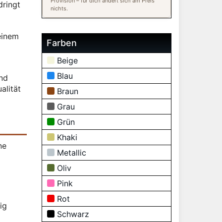
Provision – für dich ändert sich am Preis
dringt
nichts.
einem
Farben
Beige
Blau
end
alität
Braun
Grau
Grün
Khaki
ne
Metallic
Oliv
Pink
Rot
ig
Schwarz