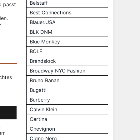
Belstaff
d passt
Best Connections
den.
Blauer.USA
r
BLK DNM
Blue Monkey
BOLF
Brandslock
Broadway NYC Fashion
echtes
Bruno Banani
r
Bugatti
Burberry
Calvin Klein
Certina
.
Chevignon
 am
Cigno Nero