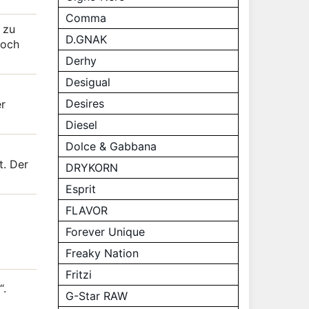
Comma
 zu
D.GNAK
noch
Derhy
Desigual
Desires
er
Diesel
Dolce & Gabbana
t. Der
DRYKORN
Esprit
FLAVOR
Forever Unique
Freaky Nation
Fritzi
“.
G-Star RAW