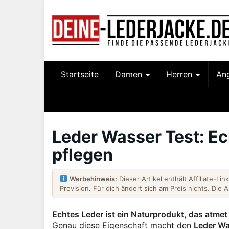
Skip
to
main
content
Startseite
Damen
Herren
An
Leder Wasser Test: Ec
pflegen
Werbehinweis:
Dieser Artikel enthält Affiliate-Li
Provision. Für dich ändert sich am Preis nichts. Die 
Echtes Leder ist ein Naturprodukt, das atmet
Genau diese Eigenschaft macht den
Leder Wa