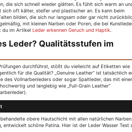
 die sich schnell wieder glätten. Es fühlt sich warm an un
 sich oft kälter, steifer und plastischer an. Es kann beim
ten bilden, die sich nur langsam oder gar nicht zurückbil
gelmäßig, mit kleinen Narben oder Poren, die bei Kunstlede
t du im Artikel
Leder erkennen Geruch und Haptik
.
es Leder? Qualitätsstufen im
üfungen durchführst, stößt du vielleicht auf Etiketten wie
ntlich für die Qualität? „Genuine Leather“ ist tatsächlich 
ufe des Vollnarbenleders oder sogar Spaltleder, das mit eine
hochwertig und langlebig wie „Full-Grain Leather“
arbenleder).
t
nbehandelte obere Hautschicht mit allen natürlichen Narben
g, entwickelt schöne Patina. Hier ist der Leder Wasser Test