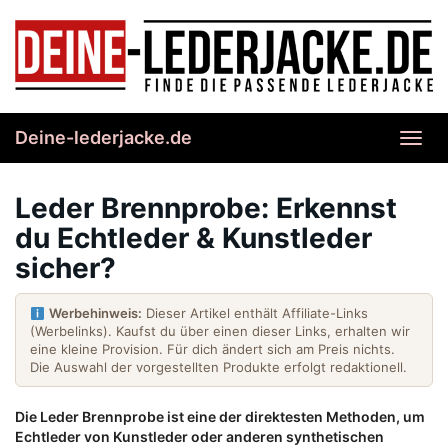
Skip
to
main
content
Deine-lederjacke.de
Toggl
navig
Leder Brennprobe: Erkennst
du Echtleder & Kunstleder
sicher?
Werbehinweis:
Dieser Artikel enthält Affiliate-Links
(Werbelinks). Kaufst du über einen dieser Links, erhalten wir
eine kleine Provision. Für dich ändert sich am Preis nichts.
Die Auswahl der vorgestellten Produkte erfolgt redaktionell.
Die Leder Brennprobe ist eine der direktesten Methoden, um
Echtleder von Kunstleder oder anderen synthetischen