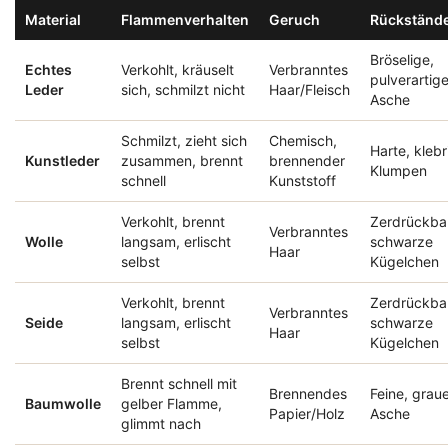
Material
Flammenverhalten
Geruch
Rückständ
Bröselige,
Echtes
Verkohlt, kräuselt
Verbranntes
pulverartig
Leder
sich, schmilzt nicht
Haar/Fleisch
Asche
Schmilzt, zieht sich
Chemisch,
Harte, klebr
Kunstleder
zusammen, brennt
brennender
Klumpen
schnell
Kunststoff
Verkohlt, brennt
Zerdrückba
Verbranntes
Wolle
langsam, erlischt
schwarze
Haar
selbst
Kügelchen
Verkohlt, brennt
Zerdrückba
Verbranntes
Seide
langsam, erlischt
schwarze
Haar
selbst
Kügelchen
Brennt schnell mit
Brennendes
Feine, grau
Baumwolle
gelber Flamme,
Papier/Holz
Asche
glimmt nach