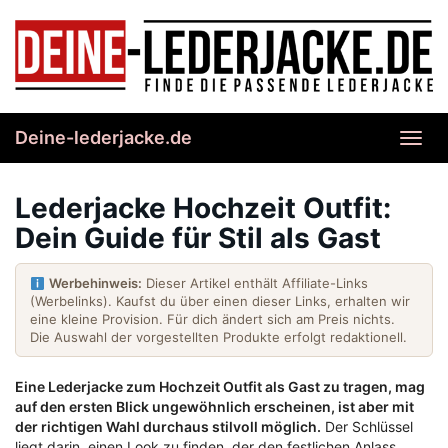
Skip
to
main
content
Deine-lederjacke.de
Toggl
navig
Lederjacke Hochzeit Outfit:
Dein Guide für Stil als Gast
Werbehinweis:
Dieser Artikel enthält Affiliate-Links
(Werbelinks). Kaufst du über einen dieser Links, erhalten wir
eine kleine Provision. Für dich ändert sich am Preis nichts.
Die Auswahl der vorgestellten Produkte erfolgt redaktionell.
Eine Lederjacke zum Hochzeit Outfit als Gast zu tragen, mag
auf den ersten Blick ungewöhnlich erscheinen, ist aber mit
der richtigen Wahl durchaus stilvoll möglich.
Der Schlüssel
liegt darin, einen Look zu finden, der den festlichen Anlass