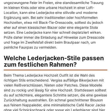
ungezwungene Feier im Freien, eine standesamtliche Trauung
im kleinen Kreis oder eine urbane Hochzeit in einer Loft-
Location, kann eine Lederjacke eine stilvolle und moderne
Ergänzung sein. Bei sehr traditionellen oder hochformellen
Hochzeiten, etwa mit Black-Tie-Dresscode, solltest du jedoch
eher auf einen klassischen Blazer oder eine elegante Stola
setzen. Eine Lederjacke kann hier schnell deplatziert wirken.
Prüfe daher immer die Einladung auf Hinweise zum Dresscode
und frage im Zweifelsfall direkt beim Brautpaar nach, um
peinliche Fauxpas zu vermeiden.
Welche Lederjacken-Stile passen
zum festlichen Rahmen?
Beim Thema Lederjacke Hochzeit Outfit ist die Wahl des
richtigen Stils entscheidend. Vergiss auffällige Bikerjacken mit
vielen Reißverschlüssen, Nieten oder Patches. Diese Modelle
sind zu rockig und lässig für eine Hochzeit. Stattdessen solltest
du auf schlichtere, elegantere Schnitte setzen, die eine gewisse
Zurückhaltung ausstrahlen. Ein schmal geschnittener Blouson
aus feinem Nappaleder, eine minimalistische Café Racer Jacke
ohne viel Schnickschnack oder sogar ein Lederblazer sind hier