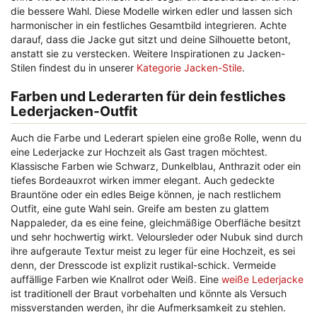
die bessere Wahl. Diese Modelle wirken edler und lassen sich
harmonischer in ein festliches Gesamtbild integrieren. Achte
darauf, dass die Jacke gut sitzt und deine Silhouette betont,
anstatt sie zu verstecken. Weitere Inspirationen zu Jacken-
Stilen findest du in unserer
Kategorie Jacken-Stile
.
Farben und Lederarten für dein festliches
Lederjacken-Outfit
Auch die Farbe und Lederart spielen eine große Rolle, wenn du
eine Lederjacke zur Hochzeit als Gast tragen möchtest.
Klassische Farben wie Schwarz, Dunkelblau, Anthrazit oder ein
tiefes Bordeauxrot wirken immer elegant. Auch gedeckte
Brauntöne oder ein edles Beige können, je nach restlichem
Outfit, eine gute Wahl sein. Greife am besten zu glattem
Nappaleder, da es eine feine, gleichmäßige Oberfläche besitzt
und sehr hochwertig wirkt. Veloursleder oder Nubuk sind durch
ihre aufgeraute Textur meist zu leger für eine Hochzeit, es sei
denn, der Dresscode ist explizit rustikal-schick. Vermeide
auffällige Farben wie Knallrot oder Weiß. Eine
weiße Lederjacke
ist traditionell der Braut vorbehalten und könnte als Versuch
missverstanden werden, ihr die Aufmerksamkeit zu stehlen.