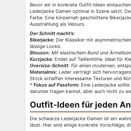
Bevor wir in konkrete Outfit-Ideen eintauche
Lederjacke Damen optimal in Szene setzt. Der
Farbe. Eine körpernah geschnittene Bikerjacke
Ausstrahlung als Velours.
Der Schnitt macht’s:
Bikerjacke:
Der Klassiker mit asymmetrischem
lässige Looks.
Blouson:
Mit elastischem Bund und Ärmelbünd
Kurzjacke:
Endet auf Taillenhöhe. Ideal für Kl
Oversize-Schnitt:
Für einen modernen, entspa
Materialmix:
Leder verträgt sich hervorragen
Strick schaffen interessante Texturen und Kon
*
Fokus auf Passform:
Eine Lederjacke sollte
darunter tragen kannst, aber auch nicht zu wei
Outfit-Ideen für jeden An
Die schwarze Lederjacke Damen ist ein wahre
lässt. Hier sind einige konkrete Vorschläge, di