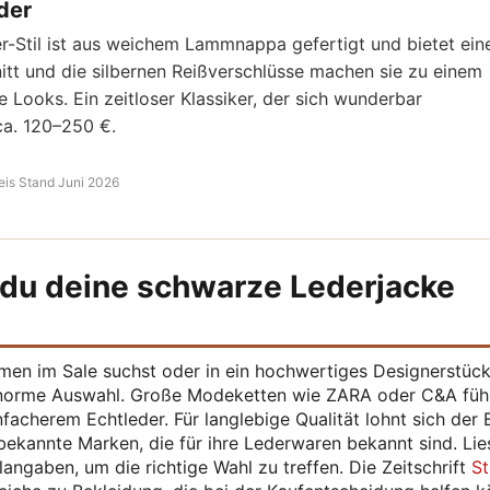
der
-Stil ist aus weichem Lammnappa gefertigt und bietet ein
tt und die silbernen Reißverschlüsse machen sie zu einem
ke Looks. Ein zeitloser Klassiker, der sich wunderbar
ca. 120–250 €.
eis Stand Juni 2026
du deine schwarze Lederjacke
en im Sale suchst oder in ein hochwertiges Designerstüc
 enorme Auswahl. Große Modeketten wie ZARA oder C&A füh
facherem Echtleder. Für langlebige Qualität lohnt sich der B
bekannte Marken, die für ihre Lederwaren bekannt sind. Lie
angaben, um die richtige Wahl zu treffen. Die Zeitschrift
St