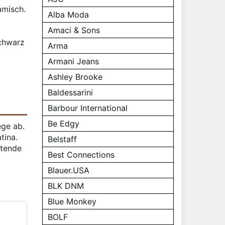
amisch.
Alba Moda
Amaci & Sons
Schwarz
Arma
Armani Jeans
Ashley Brooke
Baldessarini
Barbour International
Be Edgy
ege ab.
tina.
Belstaff
ltende
Best Connections
Blauer.USA
BLK DNM
Blue Monkey
BOLF