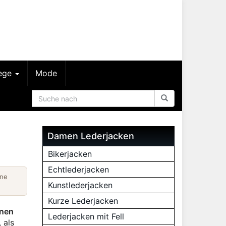
lege
Mode
Damen Lederjacken
Bikerjacken
Echtlederjacken
ine
Kunstlederjacken
Kurze Lederjacken
inen
Lederjacken mit Fell
 als