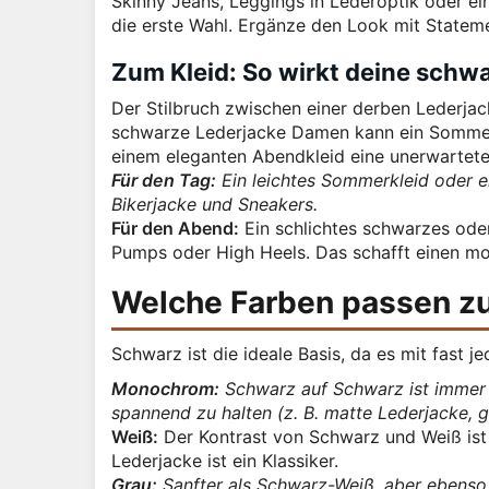
Skinny Jeans, Leggings in Lederoptik oder ein
die erste Wahl. Ergänze den Look mit State
Zum Kleid: So wirkt deine schw
Der Stilbruch zwischen einer derben Lederjack
schwarze Lederjacke Damen kann ein Sommerk
einem eleganten Abendkleid eine unerwartete
Für den Tag:
Ein leichtes Sommerkleid oder e
Bikerjacke und Sneakers.
Für den Abend:
Ein schlichtes schwarzes oder
Pumps oder High Heels. Das schafft einen m
Welche Farben passen z
Schwarz ist die ideale Basis, da es mit fast 
Monochrom:
Schwarz auf Schwarz ist immer 
spannend zu halten (z. B. matte Lederjacke, 
Weiß:
Der Kontrast von Schwarz und Weiß ist 
Lederjacke ist ein Klassiker.
Grau:
Sanfter als Schwarz-Weiß, aber ebenso 