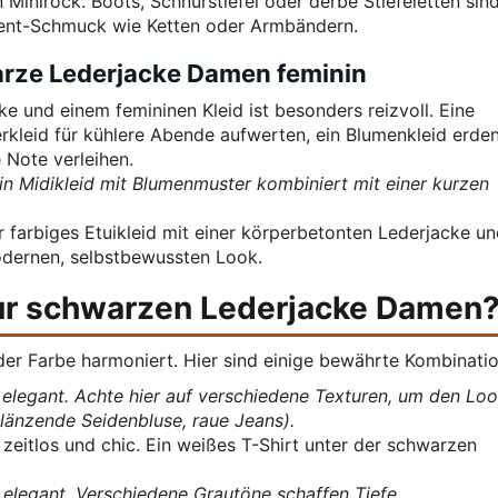
 Minirock. Boots, Schnürstiefel oder derbe Stiefeletten sind
ment-Schmuck wie Ketten oder Armbändern.
arze Lederjacke Damen feminin
e und einem femininen Kleid ist besonders reizvoll. Eine
leid für kühlere Abende aufwerten, ein Blumenkleid erde
 Note verleihen.
in Midikleid mit Blumenmuster kombiniert mit einer kurzen
 farbiges Etuikleid mit einer körperbetonten Lederjacke u
odernen, selbstbewussten Look.
ur schwarzen Lederjacke Damen
jeder Farbe harmoniert. Hier sind einige bewährte Kombinati
elegant. Achte hier auf verschiedene Texturen, um den Lo
glänzende Seidenbluse, raue Jeans).
zeitlos und chic. Ein weißes T-Shirt unter der schwarzen
elegant. Verschiedene Grautöne schaffen Tiefe.