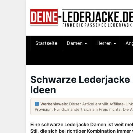
Skip
to
main
content
Startseite
Damen
Herren
An
Schwarze Lederjacke 
Ideen
Werbehinweis:
Dieser Artikel enthält Affiliate-Li
Provision. Für dich ändert sich am Preis nichts. Die 
Eine schwarze Lederjacke Damen ist weit mehr 
Stil, die sich bei richtiger Kombination immer