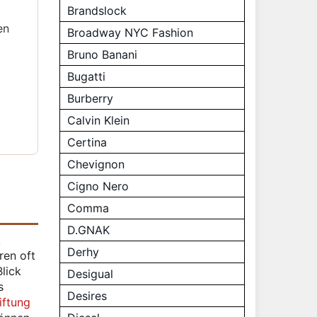
Brandslock
en
Broadway NYC Fashion
Bruno Banani
Bugatti
Burberry
Calvin Klein
Certina
Chevignon
Cigno Nero
Comma
D.GNAK
k
Derhy
ren oft
lick
Desigual
s
Desires
iftung