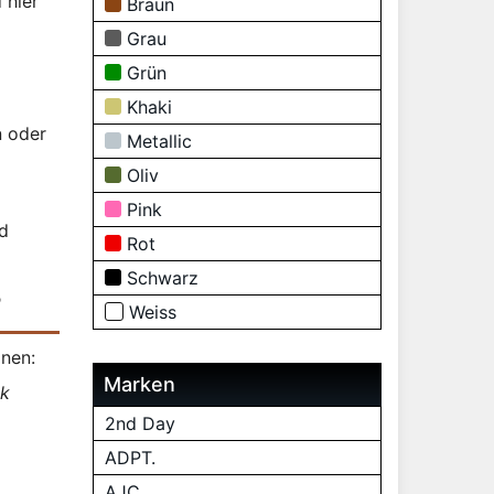
 hier
Braun
Grau
Grün
Khaki
n oder
Metallic
Oliv
Pink
nd
Rot
Schwarz
?
Weiss
onen:
Marken
ok
2nd Day
ADPT.
AJC