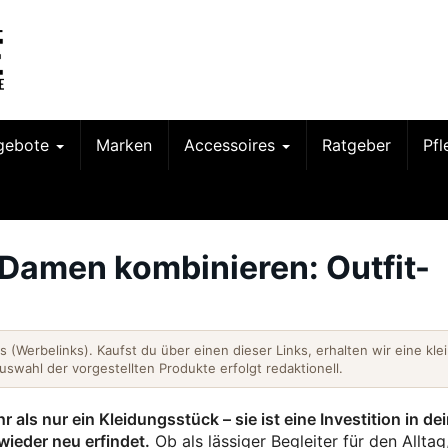
gebote
Marken
Accessoires
Ratgeber
Pf
Damen kombinieren: Outfit-
nks (Werbelinks). Kaufst du über einen dieser Links, erhalten wir eine kle
Auswahl der vorgestellten Produkte erfolgt redaktionell.
als nur ein Kleidungsstück – sie ist eine Investition in de
 wieder neu erfindet.
Ob als lässiger Begleiter für den Alltag,