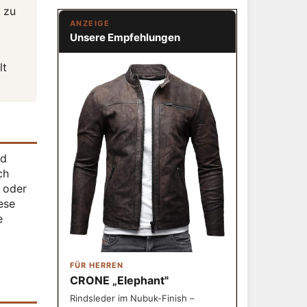
 zu
ANZEIGE
Unsere Empfehlungen
lt
nd
ch
t oder
ese
e
FÜR HERREN
CRONE „Elephant"
Rindsleder im Nubuk-Finish –