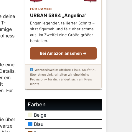
FÜR DAMEN
URBAN 5884 „Angelina"
e deine
 T-
Enganliegender, taillierter Schnitt –
äumige
sitzt figurnah und fällt eher schmal
aus. Im Zweifel eine Größe größer
oolness
bestellen.
Bei Amazon ansehen →
le eine
Werbehinweis:
Affiliate-Links. Kaufst du
Details.
über einen Link, erhalten wir eine kleine
r ein
Provision – für dich ändert sich am Preis
it
nichts.
n. Für
Farben
Beige
ie über
Blau
hwarze