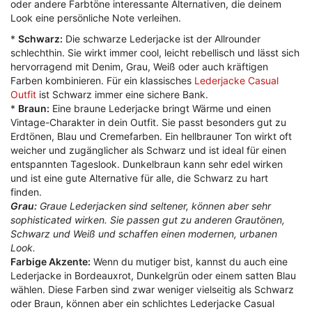
oder andere Farbtöne interessante Alternativen, die deinem
Look eine persönliche Note verleihen.
*
Schwarz:
Die schwarze Lederjacke ist der Allrounder
schlechthin. Sie wirkt immer cool, leicht rebellisch und lässt sich
hervorragend mit Denim, Grau, Weiß oder auch kräftigen
Farben kombinieren. Für ein klassisches
Lederjacke Casual
Outfit
ist Schwarz immer eine sichere Bank.
*
Braun:
Eine braune Lederjacke bringt Wärme und einen
Vintage-Charakter in dein Outfit. Sie passt besonders gut zu
Erdtönen, Blau und Cremefarben. Ein hellbrauner Ton wirkt oft
weicher und zugänglicher als Schwarz und ist ideal für einen
entspannten Tageslook. Dunkelbraun kann sehr edel wirken
und ist eine gute Alternative für alle, die Schwarz zu hart
finden.
Grau:
Graue Lederjacken sind seltener, können aber sehr
sophisticated wirken. Sie passen gut zu anderen Grautönen,
Schwarz und Weiß und schaffen einen modernen, urbanen
Look.
Farbige Akzente:
Wenn du mutiger bist, kannst du auch eine
Lederjacke in Bordeauxrot, Dunkelgrün oder einem satten Blau
wählen. Diese Farben sind zwar weniger vielseitig als Schwarz
oder Braun, können aber ein schlichtes Lederjacke Casual