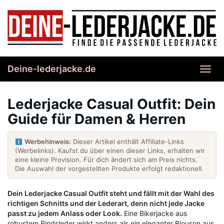
Skip
to
main
content
Deine-lederjacke.de
Toggl
navig
Lederjacke Casual Outfit: Dein
Guide für Damen & Herren
Werbehinweis:
Dieser Artikel enthält Affiliate-Links
(Werbelinks). Kaufst du über einen dieser Links, erhalten wir
eine kleine Provision. Für dich ändert sich am Preis nichts.
Die Auswahl der vorgestellten Produkte erfolgt redaktionell.
Dein Lederjacke Casual Outfit steht und fällt mit der Wahl des
richtigen Schnitts und der Lederart, denn nicht jede Jacke
passt zu jedem Anlass oder Look.
Eine Bikerjacke aus
robustem Rindsleder wirkt anders als ein eleganter Blouson aus