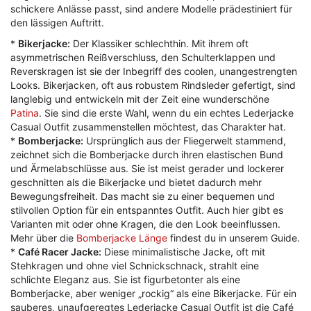
schickere Anlässe passt, sind andere Modelle prädestiniert für
den lässigen Auftritt.
*
Bikerjacke:
Der Klassiker schlechthin. Mit ihrem oft
asymmetrischen Reißverschluss, den Schulterklappen und
Reverskragen ist sie der Inbegriff des coolen, unangestrengten
Looks. Bikerjacken, oft aus robustem Rindsleder gefertigt, sind
langlebig und entwickeln mit der Zeit eine wunderschöne
Patina
. Sie sind die erste Wahl, wenn du ein echtes Lederjacke
Casual Outfit zusammenstellen möchtest, das Charakter hat.
*
Bomberjacke:
Ursprünglich aus der Fliegerwelt stammend,
zeichnet sich die Bomberjacke durch ihren elastischen Bund
und Ärmelabschlüsse aus. Sie ist meist gerader und lockerer
geschnitten als die Bikerjacke und bietet dadurch mehr
Bewegungsfreiheit. Das macht sie zu einer bequemen und
stilvollen Option für ein entspanntes Outfit. Auch hier gibt es
Varianten mit oder ohne Kragen, die den Look beeinflussen.
Mehr über die
Bomberjacke Länge
findest du in unserem Guide.
*
Café Racer Jacke:
Diese minimalistische Jacke, oft mit
Stehkragen und ohne viel Schnickschnack, strahlt eine
schlichte Eleganz aus. Sie ist figurbetonter als eine
Bomberjacke, aber weniger „rockig“ als eine Bikerjacke. Für ein
sauberes, unaufgeregtes Lederjacke Casual Outfit ist die Café