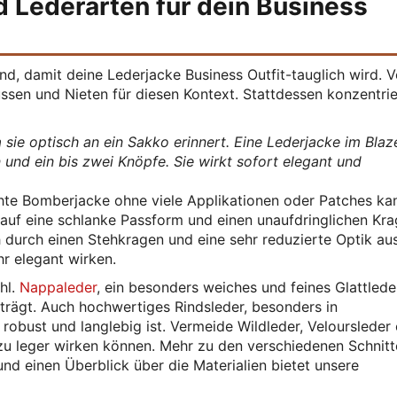
d Lederarten für dein Business
end, damit deine Lederjacke Business Outfit-tauglich wird. V
üssen und Nieten für diesen Kontext. Stattdessen konzentrie
a sie optisch an ein Sakko erinnert. Eine Lederjacke im Blaz
en und ein bis zwei Knöpfe. Sie wirkt sofort elegant und
hte Bomberjacke ohne viele Applikationen oder Patches ka
 auf eine schlanke Passform und einen unaufdringlichen Kra
 durch einen Stehkragen und eine sehr reduzierte Optik aus.
r elegant wirken.
hl.
Nappaleder
, ein besonders weiches und feines Glattleder
 trägt. Auch hochwertiges Rindsleder, besonders in
s robust und langlebig ist. Vermeide Wildleder, Veloursleder
l zu leger wirken können. Mehr zu den verschiedenen Schnit
 und einen Überblick über die Materialien bietet unsere