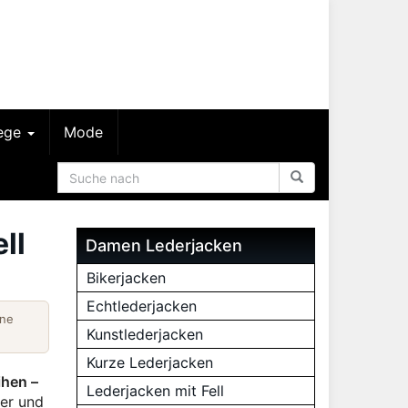
lege
Mode
ll
Damen Lederjacken
Bikerjacken
Echtlederjacken
ine
Kunstlederjacken
Kurze Lederjacken
ihen –
Lederjacken mit Fell
ler und