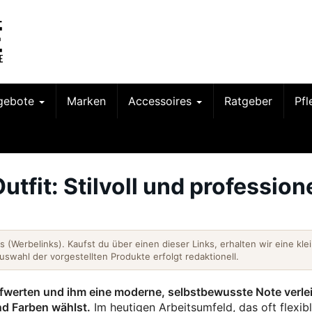
gebote
Marken
Accessoires
Ratgeber
Pf
tfit: Stilvoll und professione
nks (Werbelinks). Kaufst du über einen dieser Links, erhalten wir eine kle
Auswahl der vorgestellten Produkte erfolgt redaktionell.
ufwerten und ihm eine moderne, selbstbewusste Note verle
nd Farben wählst.
Im heutigen Arbeitsumfeld, das oft flexib