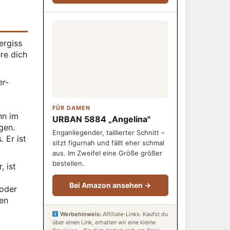
ergiss
re dich
er-
FÜR DAMEN
nn im
URBAN 5884 „Angelina"
gen.
Enganliegender, taillierter Schnitt –
 Er ist
sitzt figurnah und fällt eher schmal
aus. Im Zweifel eine Größe größer
bestellen.
, ist
Bei Amazon ansehen →
 oder
ten
Werbehinweis:
Affiliate-Links. Kaufst du
über einen Link, erhalten wir eine kleine