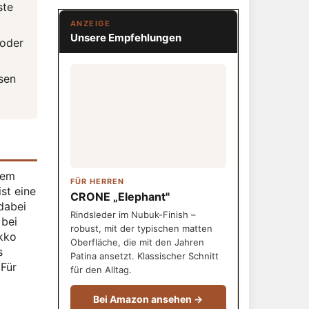
ste
ANZEIGE
Unsere Empfehlungen
 oder
sen
dem
FÜR HERREN
st eine
CRONE „Elephant"
 dabei
Rindsleder im Nubuk-Finish –
 bei
robust, mit der typischen matten
akko
Oberfläche, die mit den Jahren
s
Patina ansetzt. Klassischer Schnitt
 Für
für den Alltag.
Bei Amazon ansehen →