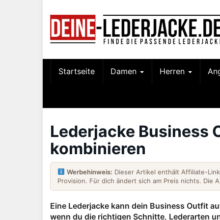
Skip
to
main
content
Startseite
Damen
Herren
An
Lederjacke Business Ou
kombinieren
Werbehinweis:
Dieser Artikel enthält Affiliate-Li
Provision. Für dich ändert sich am Preis nichts. Die 
Eine Lederjacke kann dein Business Outfit a
wenn du die richtigen Schnitte, Lederarten u