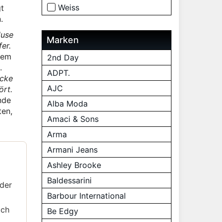
Weiss
gt
.
luse
Marken
er.
nem
2nd Day
.
ADPT.
acke
AJC
ört.
nde
Alba Moda
ten,
Amaci & Sons
Arma
Armani Jeans
Ashley Brooke
Baldessarini
 der
Barbour International
ich
Be Edgy