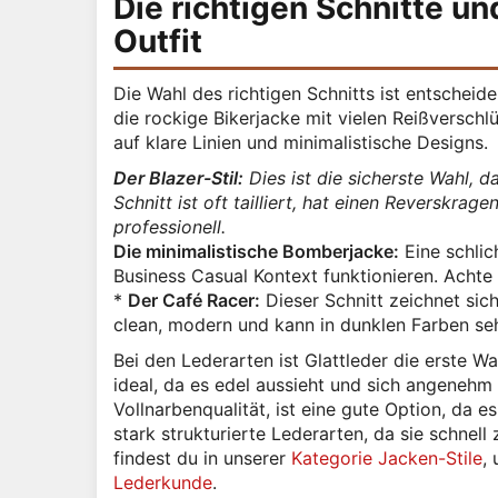
Die richtigen Schnitte un
Outfit
Die Wahl des richtigen Schnitts ist entscheid
die rockige Bikerjacke mit vielen Reißverschl
auf klare Linien und minimalistische Designs.
Der Blazer-Stil:
Dies ist die sicherste Wahl, d
Schnitt ist oft tailliert, hat einen Reverskrag
professionell.
Die minimalistische Bomberjacke:
Eine schlic
Business Casual Kontext funktionieren. Achte
*
Der Café Racer:
Dieser Schnitt zeichnet sich
clean, modern und kann in dunklen Farben seh
Bei den Lederarten ist Glattleder die erste Wa
ideal, da es edel aussieht und sich angenehm
Vollnarbenqualität, ist eine gute Option, da e
stark strukturierte Lederarten, da sie schnel
findest du in unserer
Kategorie Jacken-Stile
,
Lederkunde
.