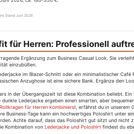
Juni 2026, ca. 180–350 €.
eis Stand Juni 2026
t für Herren: Professionell auftr
vorragende Ergänzung zum Business Casual Look. Sie verlei
sität einzubüßen.
ederjacke im Blazer-Schnitt oder ein minimalistischer Café 
ssischen Anzughose ist eine sichere Bank. Ergänze den Loo
s in der Übergangszeit ist diese Kombination beliebt. Ein 
ne dunkle Lederjacke ergeben einen smarten, aber bequeme
Rollkragen für Herren kombinierst
, erfährst du in unserem 
re Business-Tage kann ein hochwertiges Poloshirt unter ei
den. Achte darauf, dass das Poloshirt gut sitzt und nicht 
 die Kombination von
Lederjacke und Poloshirt
findest du ebe