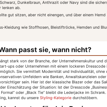
chwarz, Dunkelbraun, Anthrazit oder Navy sind die sicher
r lenken ab.
llte gut sitzen, aber nicht einengen, und über einem Hemd
ss-Kleidung wie Stoffhosen, Bleistiftröcke, Hemden und Blu
Wann passt sie, wann nicht?
hängt stark von der Branche, der Unternehmenskultur und 
 Start-ups oder Unternehmen mit einem lockeren Dresscode i
möglich. Sie vermittelt Modernität und Individualität, ohne
 konservativen Umfeldern wie Banken, Anwaltskanzleien oder
orsichtiger sein. Hier ist der klassische Blazer oder das S
n der Einschätzung der Situation: Ist der Dresscode „Busines
 Formal“ oder „Black Tie“ bleibt die Lederjacke im Schrank.
ling, kannst du unsere
Styling-Kategorie
durchstöbern.