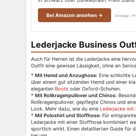
in Schwarz oder Dunkelbraun. Preis Stand 
Bei Amazon ansehen →
Anzeige · Pr
Lederjacke Business Outfi
Auch für Herren ist die Lederjacke eine her
Outfit eine gewisse Lässigkeit, ohne an Serio
*
Mit Hemd und Anzughose:
Eine schlichte L
über einem gut sitzenden Hemd und einer kla
eleganten
Boots
oder Oxford-Schuhen.
*
Mit Rollkragenpullover und Chinos:
Besonder
Rollkragenpullover, gepflegte Chinos und ei
Look. Mehr dazu, wie du eine
Lederjacke mit 
*
Mit Poloshirt und Stoffhose:
Für entspannte
Lederjacke mit einer Stoffhose kombiniert wer
sportlich wirkt. Einen detaillierten Guide für
bei uns.