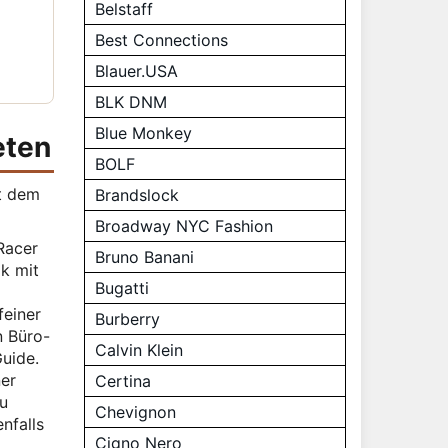
Belstaff
Best Connections
Blauer.USA
BLK DNM
Blue Monkey
eten
BOLF
ht dem
Brandslock
Broadway NYC Fashion
Racer
Bruno Banani
k mit
Bugatti
feiner
Burberry
n Büro-
Calvin Klein
Guide.
ner
Certina
zu
Chevignon
nfalls
Cigno Nero