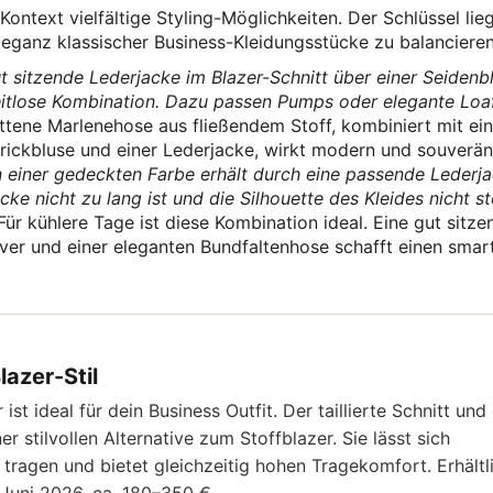
ontext vielfältige Styling-Möglichkeiten. Der Schlüssel lie
Eleganz klassischer Business-Kleidungsstücke zu balancieren
ut sitzende Lederjacke im Blazer-Schnitt über einer Seidenb
 zeitlose Kombination. Dazu passen Pumps oder elegante Loaf
ttene Marlenehose aus fließendem Stoff, kombiniert mit ei
trickbluse und einer Lederjacke, wirkt modern und souverän
in einer gedeckten Farbe erhält durch eine passende Lederj
e nicht zu lang ist und die Silhouette des Kleides nicht st
ür kühlere Tage ist diese Kombination ideal. Eine gut sitze
ver und einer eleganten Bundfaltenhose schafft einen smar
azer-Stil
 ideal für dein Business Outfit. Der taillierte Schnitt und
 stilvollen Alternative zum Stoffblazer. Sie lässt sich
tragen und bietet gleichzeitig hohen Tragekomfort. Erhältl