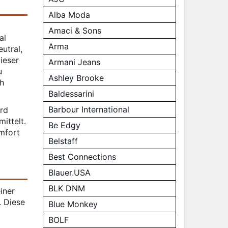
Alba Moda
Amaci & Sons
al
Arma
utral,
ieser
Armani Jeans
u
Ashley Brooke
ch
Baldessarini
Barbour International
ird
ittelt.
Be Edgy
mfort
Belstaff
Best Connections
Blauer.USA
BLK DNM
iner
. Diese
Blue Monkey
BOLF