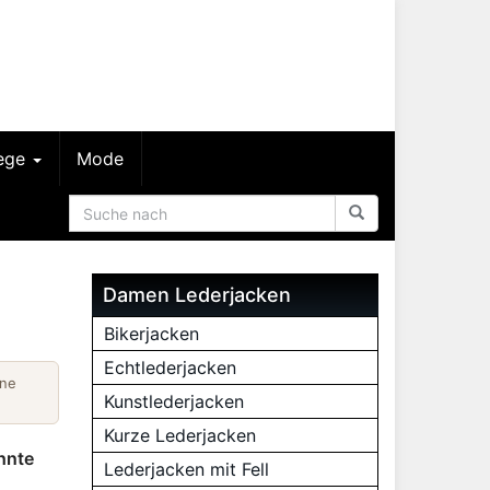
lege
Mode
Damen Lederjacken
Bikerjacken
Echtlederjacken
ine
Kunstlederjacken
Kurze Lederjacken
hnte
Lederjacken mit Fell