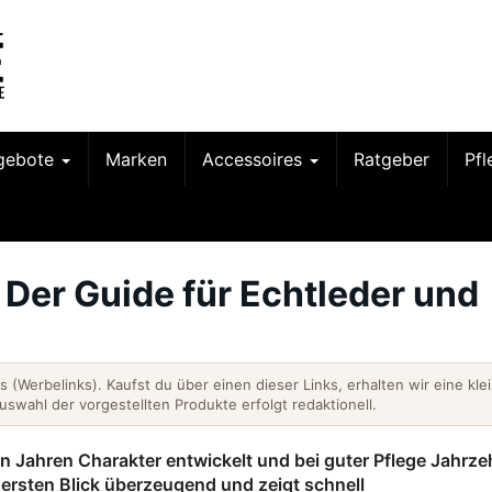
gebote
Marken
Accessoires
Ratgeber
Pf
 Der Guide für Echtleder und
nks (Werbelinks). Kaufst du über einen dieser Links, erhalten wir eine kle
Auswahl der vorgestellten Produkte erfolgt redaktionell.
en Jahren Charakter entwickelt und bei guter Pflege Jahrze
n ersten Blick überzeugend und zeigt schnell