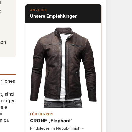
.
ANZEIGE
t
Unsere Empfehlungen
hen
rliches
t, sind
 neigen
 sie
um
FÜR HERREN
n du
CRONE „Elephant"
Rindsleder im Nubuk-Finish –