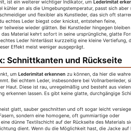
lt, ist ein weiterer wichtiger Indikator, um
Lederimitat erk
el kühler an als die Umgebungstemperatur, passt sich aber 
chmeidiger und flexibler als Kunstleder, das sich oft starrer
u echtes Leder biegst oder knickst, entstehen feine,
r teilweise wieder glätten. Bei Kunstleder hingegen bleiben
 das Material kehrt sofort in seine ursprüngliche, glatte Fo
echtes Leder hinterlässt kurzzeitig eine kleine Vertiefung, 
dieser Effekt meist weniger ausgeprägt.
: Schnittkanten und Rückseite
Punkt, um
Lederimitat erkennen
zu können, da hier die wahre
mt. Bei echtem Leder, insbesondere bei Vollnarbenleder, s
der Haut. Diese ist rau, unregelmäßig und besteht aus vielen
ung erkennen lassen. Es gibt keine glatte, durchgängige Schi
eist glatt, sauber geschnitten und oft sogar leicht versiege
n Fasern, sondern eine homogene, oft gummiartige oder
eine dünne Textilschicht auf der Rückseite des Materials si
ichtung dient. Wenn du die Möglichkeit hast, die Jacke auf 