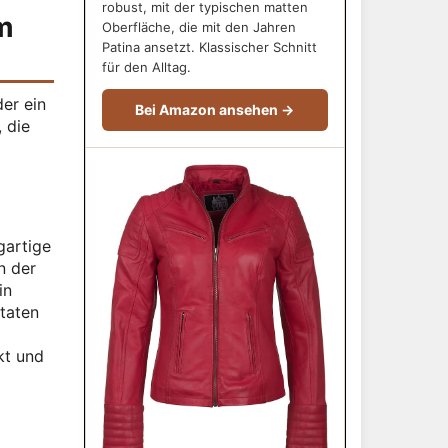
robust, mit der typischen matten
m
Oberfläche, die mit den Jahren
Patina ansetzt. Klassischer Schnitt
für den Alltag.
er ein
Bei Amazon ansehen →
 die
gartige
n der
in
itaten
kt und