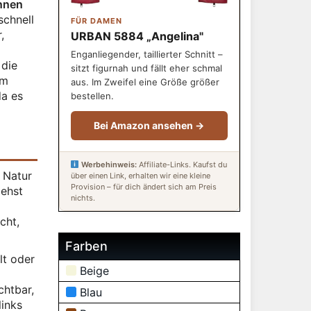
ennen
schnell
FÜR DAMEN
,
URBAN 5884 „Angelina"
Enganliegender, taillierter Schnitt –
 die
sitzt figurnah und fällt eher schmal
rm
aus. Im Zweifel eine Größe größer
da es
bestellen.
Bei Amazon ansehen →
Werbehinweis:
Affiliate-Links. Kaufst du
 Natur
über einen Link, erhalten wir eine kleine
Provision – für dich ändert sich am Preis
iehst
nichts.
cht,
Farben
lt oder
Beige
chtbar,
Blau
links