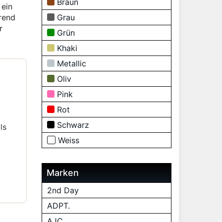
Braun
 ein
Grau
hrend
r
Grün
Khaki
Metallic
Oliv
Pink
Rot
Schwarz
ls
Weiss
Marken
2nd Day
ADPT.
AJC