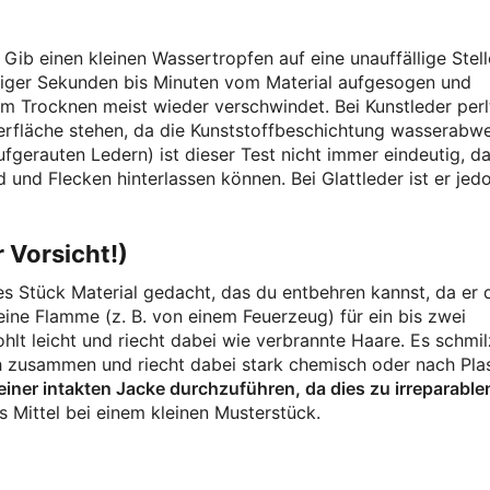
Gib einen kleinen Wassertropfen auf eine unauffällige Stell
niger Sekunden bis Minuten vom Material aufgesogen und
dem Trocknen meist wieder verschwindet. Bei Kunstleder perl
berfläche stehen, da die Kunststoffbeschichtung wasserabw
ufgerauten Ledern) ist dieser Test nicht immer eindeutig, d
 und Flecken hinterlassen können. Bei Glattleder ist er jed
 Vorsicht!)
ktes Stück Material gedacht, das du entbehren kannst, da er 
leine Flamme (z. B. von einem Feuerzeug) für ein bis zwei
lt leicht und riecht dabei wie verbrannte Haare. Es schmil
ch zusammen und riecht dabei stark chemisch oder nach Plas
einer intakten Jacke durchzuführen, da dies zu irreparable
es Mittel bei einem kleinen Musterstück.