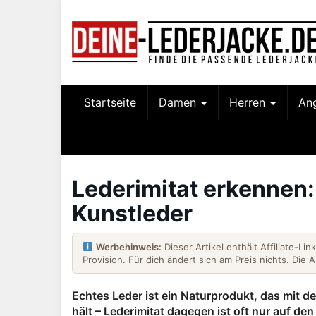
Skip
to
main
content
Startseite
Damen
Herren
An
Lederimitat erkennen:
Kunstleder
Werbehinweis:
Dieser Artikel enthält Affiliate-Li
Provision. Für dich ändert sich am Preis nichts. Die 
Echtes Leder ist ein Naturprodukt, das mit d
hält – Lederimitat dagegen ist oft nur auf de