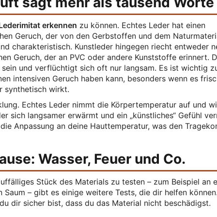
uft sagt mehr als tausend Worte
Lederimitat erkennen
zu können. Echtes Leder hat einen
ichen Geruch, der von den Gerbstoffen und dem Naturmateri
nd charakteristisch. Kunstleder hingegen riecht entweder ne
hen Geruch, der an PVC oder andere Kunststoffe erinnert. D
ein und verflüchtigt sich oft nur langsam. Es ist wichtig z
nen intensiven Geruch haben kann, besonders wenn es fris
r synthetisch wirkt.
cklung. Echtes Leder nimmt die Körpertemperatur auf und w
er sich langsamer erwärmt und ein „künstliches“ Gefühl verm
ll die Anpassung an deine Hauttemperatur, was den Trageko
Hause: Wasser, Feuer und Co.
uffälliges Stück des Materials zu testen – zum Beispiel an e
Saum – gibt es einige weitere Tests, die dir helfen können
u dir sicher bist, dass du das Material nicht beschädigst.