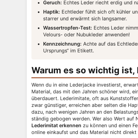
Geruch:
Echtes Leder riecht erdig und na
Haptik:
Echtleder fühlt sich oft kühler u
starrer und erwärmt sich langsamer.
Wassertropfen-Test:
Echtes Leder nimmt 
Velours- oder Nubukleder anwenden!
Kennzeichnung:
Achte auf das Echtleder
Ursprungs“ im Etikett.
Warum es so wichtig ist,
Wenn du in eine Lederjacke investierst, erwart
Material, das mit den Jahren schöner wird, ei
überdauert. Lederimitate, oft aus Kunststoffe
zwar günstiger, erreichen aber selten die Ha
dazu, nach wenigen Jahren an den Belastungs
ständig gebogen werden. Wer also Wert auf Na
Lederimitat erkennen
zu können und einen Feh
online einkaufst und das Material nicht direk