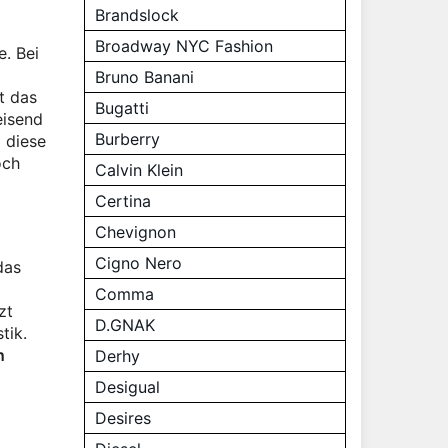
Brandslock
Broadway NYC Fashion
e. Bei
Bruno Banani
t das
Bugatti
eisend
Burberry
a diese
och
Calvin Klein
Certina
Chevignon
Cigno Nero
das
Comma
zt
D.GNAK
tik.
n
Derhy
Desigual
Desires