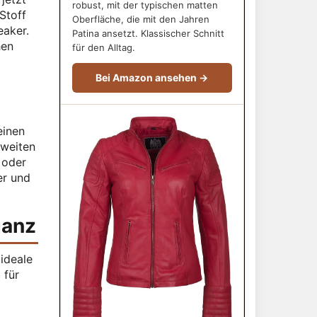
robust, mit der typischen matten
Stoff
Oberfläche, die mit den Jahren
eaker.
Patina ansetzt. Klassischer Schnitt
hen
für den Alltag.
Bei Amazon ansehen →
einen
 weiten
 oder
er und
ganz
 ideale
 für