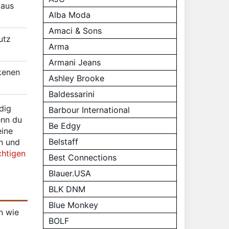
 aus
Alba Moda
Amaci & Sons
utz
Arma
Armani Jeans
ckenen
Ashley Brooke
Baldessarini
dig
Barbour International
enn du
Be Edgy
eine
Belstaff
n und
chtigen
Best Connections
Blauer.USA
BLK DNM
Blue Monkey
n wie
BOLF