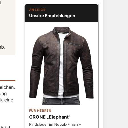
n
ANZEIGE
Unsere Empfehlungen
ab.
eichen.
mung
ok eine
FÜR HERREN
CRONE „Elephant"
Rindsleder im Nubuk-Finish –
 jetzt