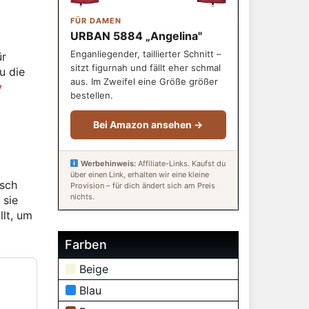
FÜR DAMEN
URBAN 5884 „Angelina"
Enganliegender, taillierter Schnitt –
ür
sitzt figurnah und fällt eher schmal
u die
aus. Im Zweifel eine Größe größer
y
bestellen.
Bei Amazon ansehen →
Werbehinweis:
Affiliate-Links. Kaufst du
über einen Link, erhalten wir eine kleine
isch
Provision – für dich ändert sich am Preis
nichts.
 sie
lt, um
Farben
Beige
Blau