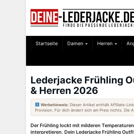
Skip
to
main
content
Startseite
Damen
Herren
An
Lederjacke Frühling Ou
& Herren 2026
Werbehinweis:
Dieser Artikel enthält Affiliate-Li
Provision. Für dich ändert sich am Preis nichts. Die 
Der Frühling lockt mit milderen Temperature
interpretieren. Dein Lederjacke Frühling Outfi