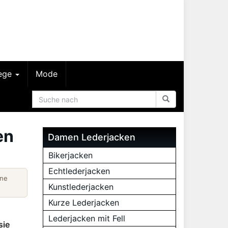
lege
Mode
en
Damen Lederjacken
Bikerjacken
Echtlederjacken
ine
Kunstlederjacken
Kurze Lederjacken
Lederjacken mit Fell
sie