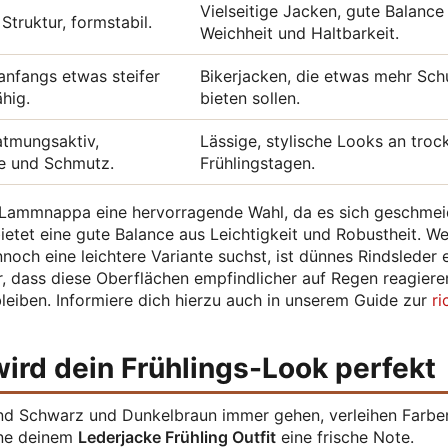
Vielseitige Jacken, gute Balance
 Struktur, formstabil.
Weichheit und Haltbarkeit.
 anfangs etwas steifer
Bikerjacken, die etwas mehr Sch
hig.
bieten sollen.
atmungsaktiv,
Lässige, stylische Looks an tro
e und Schmutz.
Frühlingstagen.
 Lammnappa eine hervorragende Wahl, da es sich geschmei
bietet eine gute Balance aus Leichtigkeit und Robustheit. W
och eine leichtere Variante suchst, ist dünnes Rindsleder 
, dass diese Oberflächen empfindlicher auf Regen reagiere
eiben. Informiere dich hierzu auch in unserem Guide zur
ri
wird dein Frühlings-Look perfekt
hrend Schwarz und Dunkelbraun immer gehen, verleihen Farbe
öne deinem
Lederjacke Frühling Outfit
eine frische Note.