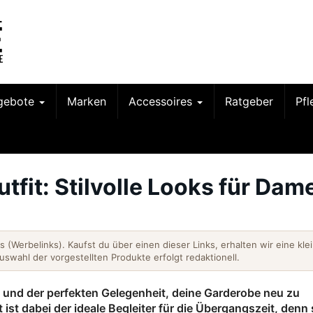
gebote
Marken
Accessoires
Ratgeber
Pf
tfit: Stilvolle Looks für Dam
nks (Werbelinks). Kaufst du über einen dieser Links, erhalten wir eine kle
Auswahl der vorgestellten Produkte erfolgt redaktionell.
n und der perfekten Gelegenheit, deine Garderobe neu zu
t ist dabei der ideale Begleiter für die Übergangszeit, denn 