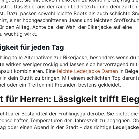
ster. Das Spiel aus der rauen Ledertextur und dem zarten 
t. Dazu passen sowohl leichte Boots als auch schlichte Sn
irt, einer hochgeschnittenen Jeans und leichten Stoffschu
ür den Alltag. Achte bei der Wahl der Bikerjacke auf eine
u wuchtig wirkt.
gkeit für jeden Tag
ling tolle Alternativen zur Bikerjacke, besonders wenn du 
te wirken weniger rockig und lassen sich hervorragend mit
mpsuit kombinieren. Eine
leichte Lederjacke Damen
in Beige
e in dein Outfit zu bringen. Mit einem schlichten Top darunt
l oder ein Treffen mit Freunden bestens gekleidet.
 für Herren: Lässigkeit trifft Ele
chtbarer Bestandteil der Frühlingsgarderobe. Sie bietet die
wechselhaften Temperaturen der Jahreszeit zu begegnen. Ob
tag oder einen Abend in der Stadt – das richtige
Lederjacke