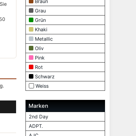
Braun
Sie
Grau
250
Grün
Khaki
Metallic
Oliv
Pink
Rot
Schwarz
g.
Weiss
Marken
2nd Day
ADPT.
AJC