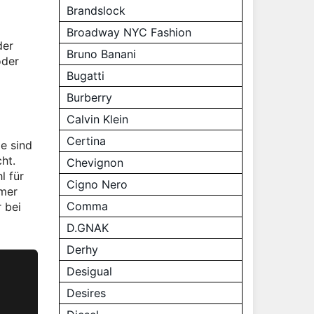
Brandslock
Broadway NYC Fashion
der
Bruno Banani
oder
Bugatti
Burberry
Calvin Klein
Certina
e sind
ht.
Chevignon
l für
Cigno Nero
mmer
Comma
r bei
D.GNAK
Derhy
Desigual
Desires