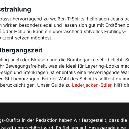
sstrahlung
passt hervorragend zu weißen T-Shirts, hellblauen Jeans o
n wirken besonders edel und lassen sich gut mit Erdtönen 
oder Hellblau kann ein überraschend stilvolles Frühlings-
Akzent setzen möchtest.
 Übergangszeit
hling auch der Blouson und die Bomberjacke sehr beliebt. Si
hr Bewegungsfreiheit, was sie ideal für Layering-Looks mac
esign und Stehkragen ist ebenfalls eine hervorragende Wah
en Stil bevorzugen. Bei der Wahl des Schnitts solltest du i
 berücksichtigen. Unser Guide zu
Lederjacken-Stilen
hilft di
-Outfits in der Redaktion haben wir festgestellt, dass die
ke oft unterschätzt wird. Es fiel uns auf, dass gerade eine