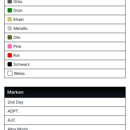
Grau
Grün
Khaki
Metallic
Oliv
Pink
Rot
Schwarz
Weiss
Marken
2nd Day
ADPT.
AJC
Alba Moda