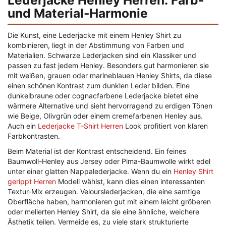
Lederjacke Henley Herren: Farb-
und Material-Harmonie
Die Kunst, eine Lederjacke mit einem Henley Shirt zu
kombinieren, liegt in der Abstimmung von Farben und
Materialien. Schwarze Lederjacken sind ein Klassiker und
passen zu fast jedem Henley. Besonders gut harmonieren sie
mit weißen, grauen oder marineblauen Henley Shirts, da diese
einen schönen Kontrast zum dunklen Leder bilden. Eine
dunkelbraune oder cognacfarbene Lederjacke bietet eine
wärmere Alternative und sieht hervorragend zu erdigen Tönen
wie Beige, Olivgrün oder einem cremefarbenen Henley aus.
Auch ein
Lederjacke T-Shirt Herren
Look profitiert von klaren
Farbkontrasten.
Beim Material ist der Kontrast entscheidend. Ein feines
Baumwoll-Henley aus Jersey oder Pima-Baumwolle wirkt edel
unter einer glatten Nappalederjacke. Wenn du ein
Henley Shirt
gerippt Herren
Modell wählst, kann dies einen interessanten
Textur-Mix erzeugen. Velourslederjacken, die eine samtige
Oberfläche haben, harmonieren gut mit einem leicht gröberen
oder melierten Henley Shirt, da sie eine ähnliche, weichere
Ästhetik teilen. Vermeide es, zu viele stark strukturierte