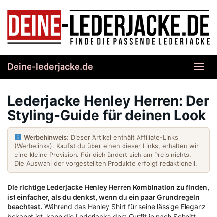
Skip
to
main
content
Deine-lederjacke.de
Toggl
navig
Lederjacke Henley Herren: Der
Styling-Guide für deinen Look
Werbehinweis:
Dieser Artikel enthält Affiliate-Links
(Werbelinks). Kaufst du über einen dieser Links, erhalten wir
eine kleine Provision. Für dich ändert sich am Preis nichts.
Die Auswahl der vorgestellten Produkte erfolgt redaktionell.
Die richtige Lederjacke Henley Herren Kombination zu finden,
ist einfacher, als du denkst, wenn du ein paar Grundregeln
beachtest.
Während das Henley Shirt für seine lässige Eleganz
bekannt ist, kann die Lederjacke dem Outfit je nach Schnitt