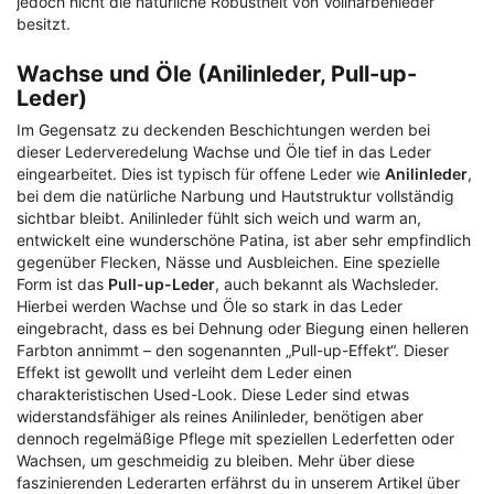
jedoch nicht die natürliche Robustheit von Vollnarbenleder
besitzt.
Wachse und Öle (Anilinleder, Pull-up-
Leder)
Im Gegensatz zu deckenden Beschichtungen werden bei
dieser Lederveredelung Wachse und Öle tief in das Leder
eingearbeitet. Dies ist typisch für offene Leder wie
Anilinleder
,
bei dem die natürliche Narbung und Hautstruktur vollständig
sichtbar bleibt. Anilinleder fühlt sich weich und warm an,
entwickelt eine wunderschöne Patina, ist aber sehr empfindlich
gegenüber Flecken, Nässe und Ausbleichen. Eine spezielle
Form ist das
Pull-up-Leder
, auch bekannt als Wachsleder.
Hierbei werden Wachse und Öle so stark in das Leder
eingebracht, dass es bei Dehnung oder Biegung einen helleren
Farbton annimmt – den sogenannten „Pull-up-Effekt“. Dieser
Effekt ist gewollt und verleiht dem Leder einen
charakteristischen Used-Look. Diese Leder sind etwas
widerstandsfähiger als reines Anilinleder, benötigen aber
dennoch regelmäßige Pflege mit speziellen Lederfetten oder
Wachsen, um geschmeidig zu bleiben. Mehr über diese
faszinierenden Lederarten erfährst du in unserem Artikel über